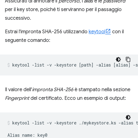
Assicurati di annotare il
percorso
, l'
alias
e le
password
per il key store, poiché ti serviranno per il passaggio
successivo.
Estrai l'impronta SHA-256 utilizzando
keytool
con il
seguente comando:
Il valore dell'
impronta SHA-256
è stampato nella sezione
Fingerprint
del certificato. Ecco un esempio di output:
keytool -list -v -keystore ./mykeystore.ks -alias 
Alias name: key0
