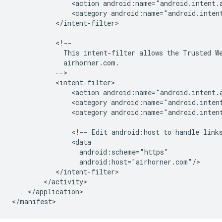
<action
android:name="android.intent.
<category
android:name="android.inten
</intent-filter>

This
intent-filter
allows
the
Trusted
W
<action
<category
android:name="android.inten
<category
android:name="android.intent
<!--
Edit
android:host
to
handle
link
</application>
