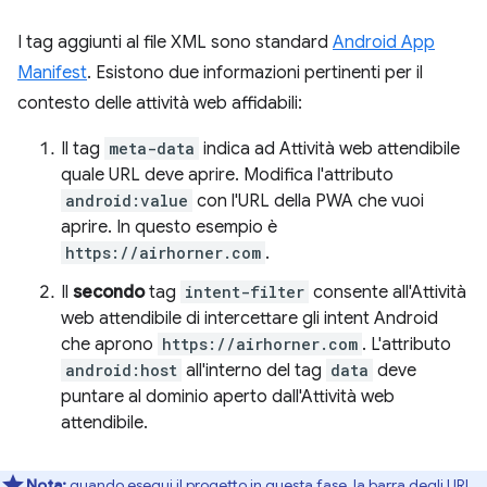
I tag aggiunti al file XML sono standard
Android App
Manifest
. Esistono due informazioni pertinenti per il
contesto delle attività web affidabili:
Il tag
meta-data
indica ad Attività web attendibile
quale URL deve aprire. Modifica l'attributo
android:value
con l'URL della PWA che vuoi
aprire. In questo esempio è
https://airhorner.com
.
Il
secondo
tag
intent-filter
consente all'Attività
web attendibile di intercettare gli intent Android
che aprono
https://airhorner.com
. L'attributo
android:host
all'interno del tag
data
deve
puntare al dominio aperto dall'Attività web
attendibile.
Nota:
quando esegui il progetto in questa fase, la barra degli URL