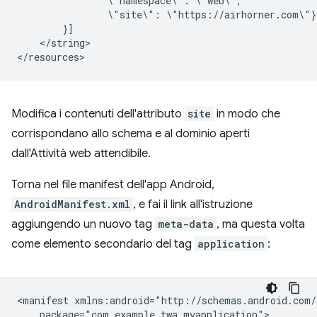
\"namespace\":
\"site\":
</string>

Modifica i contenuti dell'attributo
site
in modo che
corrispondano allo schema e al dominio aperti
dall'Attività web attendibile.
Torna nel file manifest dell'app Android,
AndroidManifest.xml
, e fai il link all'istruzione
aggiungendo un nuovo tag
meta-data
, ma questa volta
come elemento secondario del tag
application
:
<manifest
package="com.example.twa.myapplication">
