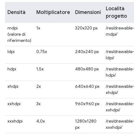
Località
Densità
Moltiplicatore
Dimensioni
progetto
mdpi
1x
320x320 px
/res/drawable-
(valore di
mdpi/
riferimento)
ldpi
0,75x
240x240 px
/res/drawable-
ldpi/
hdpi
1,5x
480x480 px
/res/drawable-
hdpi/
xhdpi
2x
640x640 px
/res/drawable-
xhdpi/
xxhdpi
3x
960x960 px
/res/drawable-
xxhdpi/
xxxhdpi
4,0x
1280x1280
/res/drawable-
px
xxxhdpi/