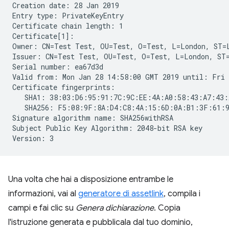
Creation date: 28 Jan 2019

Entry type: PrivateKeyEntry

Certificate chain length: 1

Certificate[1]:

Owner: CN=Test Test, OU=Test, O=Test, L=London, ST=L
Issuer: CN=Test Test, OU=Test, O=Test, L=London, ST=
Serial number: ea67d3d

Valid from: Mon Jan 28 14:58:00 GMT 2019 until: Fri 
Certificate fingerprints:

   SHA1: 38:03:D6:95:91:7C:9C:EE:4A:A0:58:43:A7:43:
   SHA256: F5:08:9F:8A:D4:C8:4A:15:6D:0A:B1:3F:61:9
Signature algorithm name: SHA256withRSA

Subject Public Key Algorithm: 2048-bit RSA key

Una volta che hai a disposizione entrambe le
informazioni, vai al
generatore di assetlink
, compila i
campi e fai clic su
Genera dichiarazione
. Copia
l'istruzione generata e pubblicala dal tuo dominio,