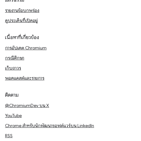
มีส่วนร่วม
รายงานข้อบกพร่อง
ดูประเด็นที่เปิดอยู่
เนื้อหาที่เกี่ยวข้อง
การอัปเดต Chromium
กรณีศึกษา
เก็บถาวร
พอดแคสต์และรายการ
ติดตาม
@ChromiumDev บน X
YouTube
Chrome สำหรับนักพัฒนาซอฟต์แวร์บน LinkedIn
RSS