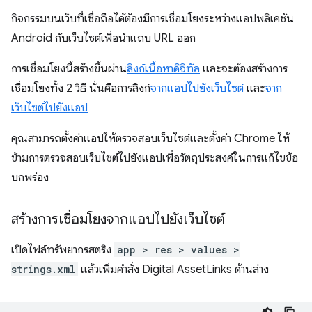
กิจกรรมบนเว็บที่เชื่อถือได้ต้องมีการเชื่อมโยงระหว่างแอปพลิเคชัน
Android กับเว็บไซต์เพื่อนำแถบ URL ออก
การเชื่อมโยงนี้สร้างขึ้นผ่าน
ลิงก์เนื้อหาดิจิทัล
และจะต้องสร้างการ
เชื่อมโยงทั้ง 2 วิธี นั่นคือการลิงก์
จากแอปไปยังเว็บไซต์
และ
จาก
เว็บไซต์ไปยังแอป
คุณสามารถตั้งค่าแอปให้ตรวจสอบเว็บไซต์และตั้งค่า Chrome ให้
ข้ามการตรวจสอบเว็บไซต์ไปยังแอปเพื่อวัตถุประสงค์ในการแก้ไขข้อ
บกพร่อง
สร้างการเชื่อมโยงจากแอปไปยังเว็บไซต์
เปิดไฟล์ทรัพยากรสตริง
app > res > values >
strings.xml
แล้วเพิ่มคำสั่ง Digital AssetLinks ด้านล่าง