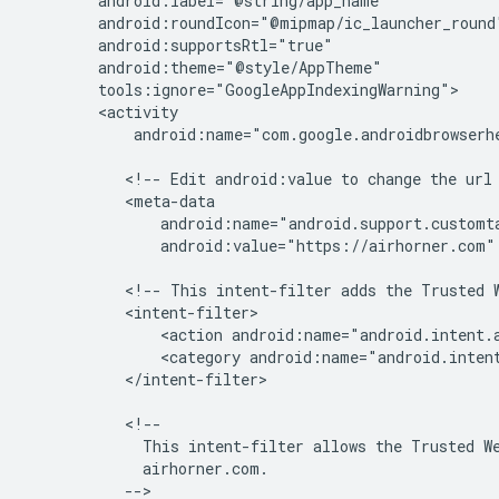
android:name="com.google.androidbrowserhe
<!--
Edit
android:value
to
change
the
url
android:value="https://airhorner.com"
<!--
This
intent-filter
adds
the
Trusted
<action
android:name="android.intent.
<category
android:name="android.inten
</intent-filter>

This
intent-filter
allows
the
Trusted
W