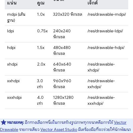
แน่น
คูณ
เจ็กต์
mdpi (เส้น
1.0x
320x320 พิกเซล
/res/drawable-mdpi/
ฐาน)
ldpi
0.75x
240x240
/res/drawable-ldpi/
พิกเซล
hdpi
1.5x
480x480
/res/drawable-hdpi/
พิกเซล
xhdpi
2.0x
640x640
/res/drawable-
พิกเซล
xhdpi/
xxhdpi
3.0
960x960
/res/drawable-
เท่า
พิกเซล
xxhdpi/
xxxhdpi
4.0
1280x1280
/res/drawable-
เท่า
พิกเซล
xxxhdpi/
หมายเหตุ:
อีกทางเลือกหนึ่งในการสร้างรูปภาพทุกขนาดคือการใช้
Vector
Drawable
รายการเดียว
Vector Asset Studio
มีเครื่องมือที่จะช่วยให้นักพัฒนา