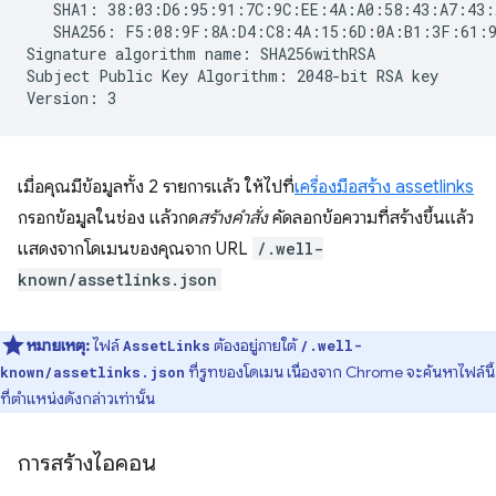
   SHA1: 38:03:D6:95:91:7C:9C:EE:4A:A0:58:43:A7:43:
   SHA256: F5:08:9F:8A:D4:C8:4A:15:6D:0A:B1:3F:61:9
Signature algorithm name: SHA256withRSA

Subject Public Key Algorithm: 2048-bit RSA key

เมื่อคุณมีข้อมูลทั้ง 2 รายการแล้ว ให้ไปที่
เครื่องมือสร้าง assetlinks
กรอกข้อมูลในช่อง แล้วกด
สร้างคำสั่ง
คัดลอกข้อความที่สร้างขึ้นแล้ว
แสดงจากโดเมนของคุณจาก URL
/.well-
known/assetlinks.json
หมายเหตุ:
ไฟล์
ต้องอยู่ภายใต้
AssetLinks
/.well-
ที่รูทของโดเมน เนื่องจาก Chrome จะค้นหาไฟล์นี้
known/assetlinks.json
ที่ตำแหน่งดังกล่าวเท่านั้น
การสร้างไอคอน