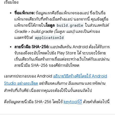
เชื่อมโยง
ชื่อแพ็กเกจ:
ข้อมูลแรกคือชื่อแพ็กเกจของแอป ซึ่งเป็นชื่อ
แพ็กเกจเดียวกับที่สร้างเมื่อสร้างแอป นอกจากนี้ คุณยังดูชื่อ
แพ็กเกจนี้ได้ภายใน
โมดูล
build.gradle
ในส่วน
สคริปต์
Gradle > build.gradle (โมดูล: แอป)
และเป็นค่าของ
แอตทริบิวต์
applicationId
ลายนิ้วมือ SHA-256:
แอปพลิเคชัน Android ต้องได้รับการ
รับรองจึงจะอัปโหลดไปยัง Play Store ได้ ระบบจะใช้ลาย
เซ็นเดียวกันเพื่อสร้างการเชื่อมต่อระหว่างเว็บไซต์กับแอปผ่าน
ลายนิ้วมือ SHA-256 ของคีย์การอัปโหลด
เอกสารประกอบของ Android
อธิบายวิธีสร้างคีย์โดยใช้ Android
Studio อย่างละเอียด
อย่าลืมจด
เส้นทาง
อีเมลแทน
และ
รหัสผ่าน
สำหรับที่เก็บคีย์ เนื่องจากคุณจะต้องใช้ในขั้นตอนถัดไป
ดึงข้อมูลลายนิ้วมือ SHA-256 โดยใช้
keytool
ด้วยคำสั่งต่อไปนี้