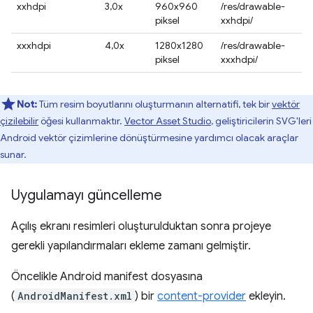
xxhdpi
3,0x
960x960
/res/drawable-
piksel
xxhdpi/
xxxhdpi
4,0x
1280x1280
/res/drawable-
piksel
xxxhdpi/
Not:
Tüm resim boyutlarını oluşturmanın alternatifi, tek bir
vektör
çizilebilir
öğesi kullanmaktır.
Vector Asset Studio
, geliştiricilerin SVG'leri
Android vektör çizimlerine dönüştürmesine yardımcı olacak araçlar
sunar.
Uygulamayı güncelleme
Açılış ekranı resimleri oluşturulduktan sonra projeye
gerekli yapılandırmaları ekleme zamanı gelmiştir.
Öncelikle Android manifest dosyasına
(
AndroidManifest.xml
) bir
content-provider
ekleyin.