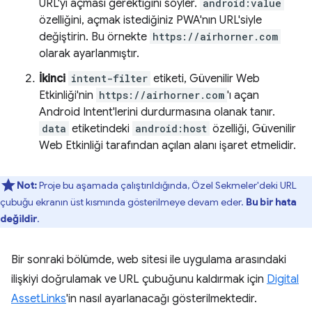
URL'yi açması gerektiğini söyler.
android:value
özelliğini, açmak istediğiniz PWA'nın URL'siyle
değiştirin. Bu örnekte
https://airhorner.com
olarak ayarlanmıştır.
İkinci
intent-filter
etiketi, Güvenilir Web
Etkinliği'nin
https://airhorner.com
'ı açan
Android Intent'lerini durdurmasına olanak tanır.
data
etiketindeki
android:host
özelliği, Güvenilir
Web Etkinliği tarafından açılan alanı işaret etmelidir.
Not:
Proje bu aşamada çalıştırıldığında, Özel Sekmeler'deki URL
çubuğu ekranın üst kısmında gösterilmeye devam eder.
Bu bir hata
değildir
.
Bir sonraki bölümde, web sitesi ile uygulama arasındaki
ilişkiyi doğrulamak ve URL çubuğunu kaldırmak için
Digital
AssetLinks
'in nasıl ayarlanacağı gösterilmektedir.