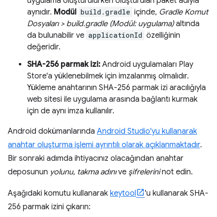
uygulama oluşturulurken oluşturulan paket adıyla
aynıdır.
Modül
build.gradle
içinde,
Gradle Komut
Dosyaları > build.gradle (Modül: uygulama)
altında
da bulunabilir ve
applicationId
özelliğinin
değeridir.
SHA-256 parmak izi:
Android uygulamaları Play
Store'a yüklenebilmek için imzalanmış olmalıdır.
Yükleme anahtarının SHA-256 parmak izi aracılığıyla
web sitesi ile uygulama arasında bağlantı kurmak
için de aynı imza kullanılır.
Android dokümanlarında
Android Studio'yu kullanarak
anahtar oluşturma işlemi ayrıntılı olarak açıklanmaktadır
.
Bir sonraki adımda ihtiyacınız olacağından anahtar
deposunun
yolunu
,
takma adını
ve
şifrelerini
not edin.
Aşağıdaki komutu kullanarak
keytool
'u kullanarak SHA-
256 parmak izini çıkarın: