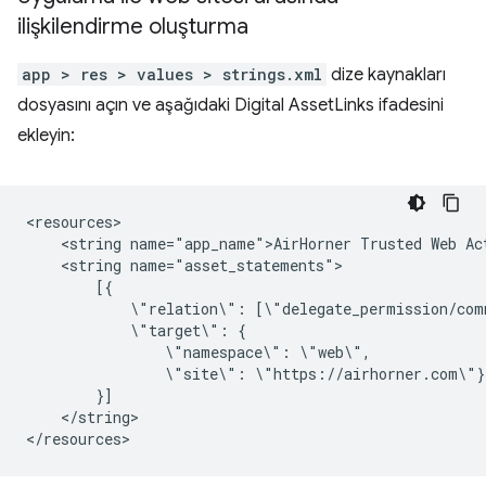
ilişkilendirme oluşturma
app > res > values > strings.xml
dize kaynakları
dosyasını açın ve aşağıdaki Digital AssetLinks ifadesini
ekleyin:
<string
name="app_name">AirHorner
Trusted
Web
<string
\"relation\":
\"target\":
\"namespace\":
\"site\":
</string>
