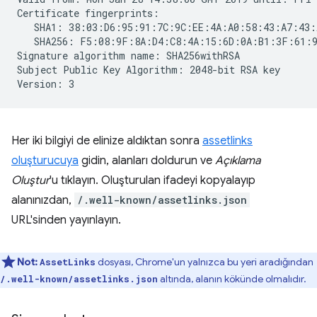
Certificate fingerprints:

   SHA1: 38:03:D6:95:91:7C:9C:EE:4A:A0:58:43:A7:43:
   SHA256: F5:08:9F:8A:D4:C8:4A:15:6D:0A:B1:3F:61:9
Signature algorithm name: SHA256withRSA

Subject Public Key Algorithm: 2048-bit RSA key

Her iki bilgiyi de elinize aldıktan sonra
assetlinks
oluşturucuya
gidin, alanları doldurun ve
Açıklama
Oluştur
'u tıklayın. Oluşturulan ifadeyi kopyalayıp
alanınızdan,
/.well-known/assetlinks.json
URL'sinden yayınlayın.
Not:
dosyası, Chrome'un yalnızca bu yeri aradığından
AssetLinks
altında, alanın kökünde olmalıdır.
/.well-known/assetlinks.json