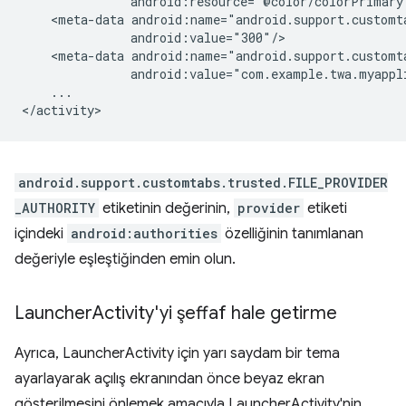
<meta-data
<meta-data
...

android.support.customtabs.trusted.FILE_PROVIDER
_AUTHORITY
etiketinin değerinin,
provider
etiketi
içindeki
android:authorities
özelliğinin tanımlanan
değeriyle eşleştiğinden emin olun.
Launcher
Activity'yi şeffaf hale getirme
Ayrıca, LauncherActivity için yarı saydam bir tema
ayarlayarak açılış ekranından önce beyaz ekran
gösterilmesini önlemek amacıyla LauncherActivity'nin