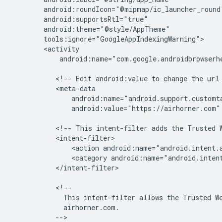
android:name="com.google.androidbrowserhe
<!--
Edit
android:value
to
change
the
url
android:value="https://airhorner.com"
<!--
This
intent-filter
adds
the
Trusted
<action
android:name="android.intent.
<category
android:name="android.inten
</intent-filter>

This
intent-filter
allows
the
Trusted
W