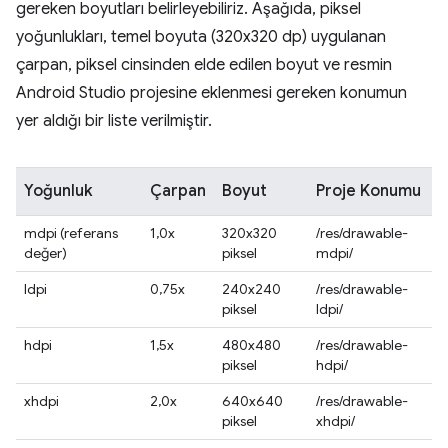
gereken boyutları belirleyebiliriz. Aşağıda, piksel
yoğunlukları, temel boyuta (320x320 dp) uygulanan
çarpan, piksel cinsinden elde edilen boyut ve resmin
Android Studio projesine eklenmesi gereken konumun
yer aldığı bir liste verilmiştir.
Yoğunluk
Çarpan
Boyut
Proje Konumu
mdpi (referans
1,0x
320x320
/res/drawable-
değer)
piksel
mdpi/
ldpi
0,75x
240x240
/res/drawable-
piksel
ldpi/
hdpi
1,5x
480x480
/res/drawable-
piksel
hdpi/
xhdpi
2,0x
640x640
/res/drawable-
piksel
xhdpi/