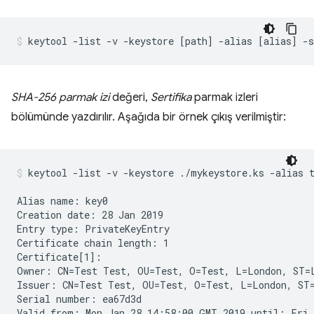
SHA-256 parmak izi
değeri,
Sertifika
parmak izleri
bölümünde yazdırılır. Aşağıda bir örnek çıkış verilmiştir:
keytool -list -v -keystore ./mykeystore.ks -alias 
Alias name: key0

Creation date: 28 Jan 2019

Entry type: PrivateKeyEntry

Certificate chain length: 1

Certificate[1]:

Owner: CN=Test Test, OU=Test, O=Test, L=London, ST=L
Issuer: CN=Test Test, OU=Test, O=Test, L=London, ST=
Serial number: ea67d3d

Valid from: Mon Jan 28 14:58:00 GMT 2019 until: Fri 