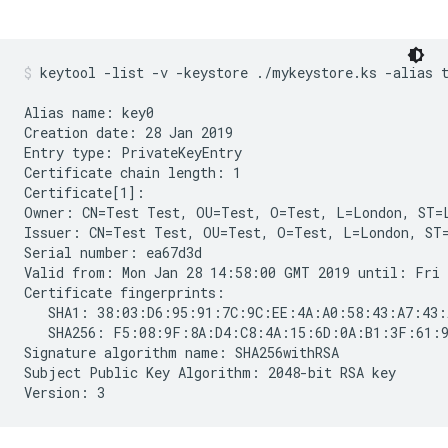
keytool -list -v -keystore ./mykeystore.ks -alias 
Alias name: key0

Creation date: 28 Jan 2019

Entry type: PrivateKeyEntry

Certificate chain length: 1

Certificate[1]:

Owner: CN=Test Test, OU=Test, O=Test, L=London, ST=L
Issuer: CN=Test Test, OU=Test, O=Test, L=London, ST=
Serial number: ea67d3d

Valid from: Mon Jan 28 14:58:00 GMT 2019 until: Fri 
Certificate fingerprints:

   SHA1: 38:03:D6:95:91:7C:9C:EE:4A:A0:58:43:A7:43:
   SHA256: F5:08:9F:8A:D4:C8:4A:15:6D:0A:B1:3F:61:9
Signature algorithm name: SHA256withRSA

Subject Public Key Algorithm: 2048-bit RSA key
