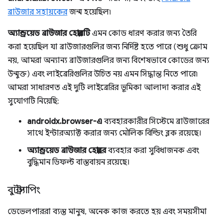
ব্রাউজার সহায়কের
জন্ম হয়েছিল৷
অ্যান্ড্রয়েড ব্রাউজার হেল্পারটি
এমন কোড ধারণ করার জন্য তৈরি
করা হয়েছিল যা ব্রাউজারগুলির জন্য নির্দিষ্ট হতে পারে (শুধু ক্রোম
নয়, আমরা অন্যান্য ব্রাউজারগুলির জন্য বিশেষভাবে কোডের জন্য
উন্মুক্ত) এবং লাইব্রেরিগুলির উচিত নয় এমন সিদ্ধান্ত নিতে পারে৷
আমরা সাধারণত এই দুটি লাইব্রেরির ভূমিকা আলাদা করার এই
সুযোগটি নিয়েছি:
androidx.browser-এ
ব্যবহারকারীর সিস্টেমে ব্রাউজারের
সাথে ইন্টারঅ্যাক্ট করার জন্য মৌলিক বিল্ডিং ব্লক রয়েছে।
অ্যান্ড্রয়েড ব্রাউজার হেল্পারে
ব্যবহার করা সুবিধাজনক এবং
বুদ্ধিমান ডিফল্ট বাস্তবায়ন রয়েছে।
বুটস্ট্র্যাপিং
ডেভেলপাররা ব্যস্ত মানুষ, অনেক কাজ করতে হয় এবং সময়সীমা