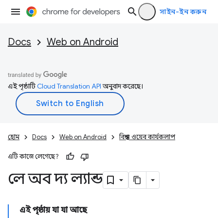
সাইন-ইন করুন
Docs
Web on Android
এই পৃষ্ঠাটি
Cloud Translation API
অনুবাদ করেছে।
হোম
Docs
Web on Android
বিশ্বস্ত ওয়েব কার্যকলাপ
এটি কাজে লেগেছে?
লে অব দ্য ল্যান্ড
এই পৃষ্ঠায় যা যা আছে