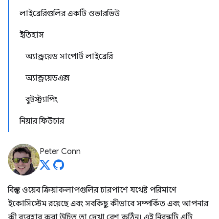
লাইব্রেরিগুলির একটি ওভারভিউ
ইতিহাস
অ্যান্ড্রয়েড সাপোর্ট লাইব্রেরি
অ্যান্ড্রয়েডএক্স
বুটস্ট্র্যাপিং
নিয়ার ফিউচার
Peter Conn
বিশ্বস্ত ওয়েব ক্রিয়াকলাপগুলির চারপাশে যথেষ্ট পরিমাণে
ইকোসিস্টেম রয়েছে এবং সবকিছু কীভাবে সম্পর্কিত এবং আপনার
কী ব্যবহার করা উচিত তা দেখা বেশ কঠিন। এই নিবন্ধটি এটি