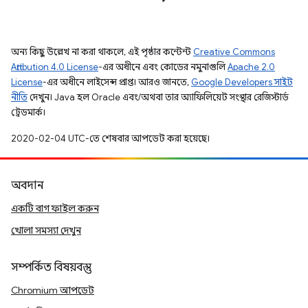
অন্য কিছু উল্লেখ না করা থাকলে, এই পৃষ্ঠার কন্টেন্ট
Creative Commons
Attribution 4.0 License
-এর অধীনে এবং কোডের নমুনাগুলি
Apache 2.0
License
-এর অধীনে লাইসেন্স প্রাপ্ত। আরও জানতে,
Google Developers সাইট
নীতি
দেখুন। Java হল Oracle এবং/অথবা তার অ্যাফিলিয়েট সংস্থার রেজিস্টার্ড
ট্রেডমার্ক।
2020-02-04 UTC-তে শেষবার আপডেট করা হয়েছে।
অবদান
একটি বাগ ফাইল করুন
খোলা সমস্যা দেখুন
সম্পর্কিত বিষয়বস্তু
Chromium আপডেট