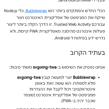
עקיף ל-androidx.browser).
הכלי החדש והמתקדם ביותר הוא
Bubblewrap
, כלי Node.js
שייקח את המניפסט של אפליקציית האינטרנט ויצור
עבורכם Trusted Web Activity. זו הדרך הקלה ביותר ליצור
פעילות אינטרנט מהימנה מאפליקציית PWA קיימת, ולא
נדרש ידע בפיתוח ל-Android.
בעתיד הקרוב
אנחנו נפסיק את השימוש ב-
svgomg-twa
משתי סיבות:
Bubblewrap
יוצר למעשה קובץ
svgomg-twa
מלא למפתח. הוא עושה זאת באופן
אינטראקטיבי ויכול לקבל את ההגדרות
ממניפסט של אפליקציית אינטרנט (שצפוי
שכבר יהיה ב-PWA).