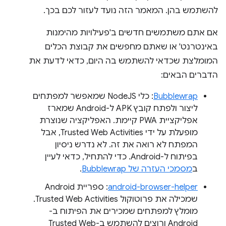
להשתמש בהן. המאמר הזה נועד לעזור לכם בכך.
אם אתם משתמשים חדשים ב'פעילויות מהימנות
באינטרנט' או שאתם מחפשים את קבוצת הכלים
המומלצת שכדאי להשתמש בה היום, כדאי לדעת את
הדברים הבאים:
Bubblewrap
: כלי NodeJS שמאפשר למפתחים
ליצור ולפתח קובץ APK ל-Android שמארז
אפליקציית PWA קיימת. האפליקציה שנוצרת
מופעלת על ידי Trusted Web Activities, אבל
המפתח לא רואה את זה. לא נדרש ניסיון
בפיתוח ל-Android. כדי להתחיל, כדאי לעיין
ב
מסמכי העזרה של Bubblewrap
.
android-browser-helper
: ספריית Android
שמכילה את פרוטוקול Trusted Web Activities.
מומלץ למפתחים שמכירים את הפיתוח ב-
Android ורוצים להשתמש ב-Trusted Web