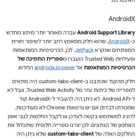
האינטרנט.
Android
X
Android Support Library
עברה מאוחר יותר מיתוג מחדש
כ-
AndroidX
, שהוא חלק ממאמץ רחב יותר לשיפור חוויית
המפתחים שנקרא
JetPack
. לכן, הכרטיסיות המותאמות
ופעילויות Trusted Web הועברו מ
ספריית התמיכה של
הכרטיסיות המותאמות
אל
androidx.browser
החדש.
חלק מהקוד שכתבנו ב-custom-tabs-client היה מתאים
לספרייה של כיתות עזר של Trusted Web Activity, אבל לא
ל-Android API. לא ניתן היה להעביר ל-AndroidX קוד
שמטרתו לבדוק אם יש גרסאות Chrome לא מעודכנות,
להציג למשתמש בקשה לעדכן או לקבל החלטות לגבי אופן
האחסון של הנתונים. לכן יצרנו ספרייה חלופית שתכלול את
החלקים האלה של
custom-tabs-client
שלא ניתן היה