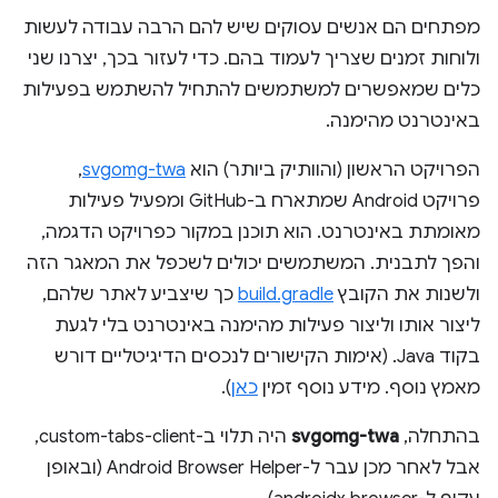
מפתחים הם אנשים עסוקים שיש להם הרבה עבודה לעשות
ולוחות זמנים שצריך לעמוד בהם. כדי לעזור בכך, יצרנו שני
כלים שמאפשרים למשתמשים להתחיל להשתמש בפעילות
באינטרנט מהימנה.
הפרויקט הראשון (והוותיק ביותר) הוא
svgomg-twa
,
פרויקט Android שמתארח ב-GitHub ומפעיל פעילות
מאומתת באינטרנט. הוא תוכנן במקור כפרויקט הדגמה,
והפך לתבנית. המשתמשים יכולים לשכפל את המאגר הזה
ולשנות את הקובץ
build.gradle
כך שיצביע לאתר שלהם,
ליצור אותו וליצור פעילות מהימנה באינטרנט בלי לגעת
בקוד Java. (אימות הקישורים לנכסים הדיגיטליים דורש
מאמץ נוסף. מידע נוסף זמין
כאן
).
בהתחלה,
svgomg-twa
היה תלוי ב-custom-tabs-client,
אבל לאחר מכן עבר ל-Android Browser Helper (ובאופן