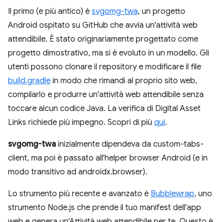
Il primo (e più antico) è
svgomg-twa
, un progetto
Android ospitato su GitHub che avvia un'attività web
attendibile. È stato originariamente progettato come
progetto dimostrativo, ma si è evoluto in un modello. Gli
utenti possono clonare il repository e modificare il file
build.gradle
in modo che rimandi al proprio sito web,
compilarlo e produrre un'attività web attendibile senza
toccare alcun codice Java. La verifica di Digital Asset
Links richiede più impegno. Scopri di più
qui
.
svgomg-twa
inizialmente dipendeva da custom-tabs-
client, ma poi è passato all'helper browser Android (e in
modo transitivo ad androidx.browser).
Lo strumento più recente e avanzato è
Bubblewrap
, uno
strumento Node.js che prende il tuo manifest dell'app
web e genera un'Attività web attendibile per te. Questo è