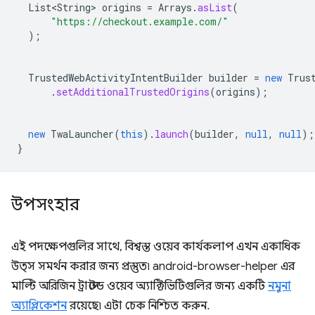
List<String>
origins
=
Arrays
.
asList
(
"https://checkout.example.com/"
);
TrustedWebActivityIntentBuilder
builder
=
new
Trus
.
setAdditionalTrustedOrigins
(
origins
);
new
TwaLauncher
(
this
).
launch
(
builder
,
null
,
null
);
}
উপসংহার
এই পদক্ষেপগুলির সাথে, বিশ্বস্ত ওয়েব কার্যকলাপ এখন একাধিক
উত্স সমর্থন করার জন্য প্রস্তুত৷ android-browser-helper এর
মাল্টি অরিজিন ট্রাস্টেড ওয়েব অ্যাক্টিভিটিগুলির জন্য একটি
নমুনা
অ্যাপ্লিকেশন
রয়েছে৷ এটা চেক নিশ্চিত করুন.