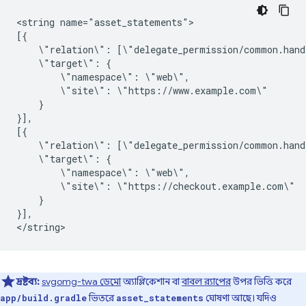
<string
name="asset_statements">

\"relation\":
\"target\":
\"namespace\":
\"site\":
}

}],

\"relation\":
\"target\":
\"namespace\":
\"site\":
}

}],

দ্রষ্টব্য:
svgomg-twa ডেমো
অ্যাপ্লিকেশান বা
বাবল র‍্যাপের
উপর ভিত্তি করে
ভিতরে
ঘোষণা আছে। যদিও
app/build.gradle
asset_statements