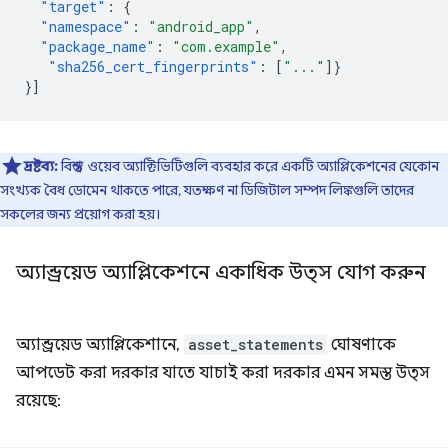
"target"
:
{
"namespace"
:
"android_app"
,
"package_name"
:
"com.example"
,
"sha256_cert_fingerprints"
:
[
"..."
]}
}]
দ্রষ্টব্য:
বিশ্বস্ত ওয়েব অ্যাক্টিভিটিগুলি ব্যবহার করে একটি অ্যাপ্লিকেশনের যেকোন
সংখ্যক বৈধ ডোমেন থাকতে পারে, যতক্ষণ না ডিজিটাল সম্পদ লিঙ্কগুলি তাদের
সকলের জন্য প্রয়োগ করা হয়।
অ্যান্ড্রয়েড অ্যাপ্লিকেশনে একাধিক উত্স যোগ করুন
অ্যান্ড্রয়েড অ্যাপ্লিকেশানে,
asset_statements
ঘোষণাকে
আপডেট করা দরকার যাতে যাচাই করা দরকার এমন সমস্ত উত্স
রয়েছে: