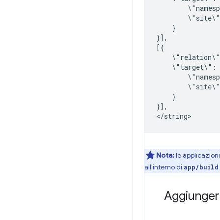
\"names
\"site\
}

}],

\"relation\
\"target\":
\"names
\"site\
}

}],

Nota:
le applicazion
all'interno di
app/build
Aggiungere