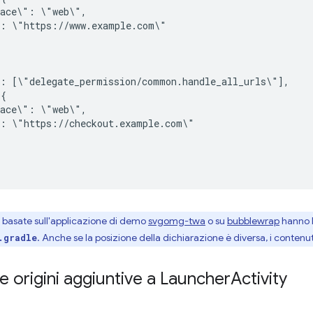
pace\":
":
":
pace\":
":
i basate sull'applicazione di demo
svgomg-twa
o su
bubblewrap
hanno l
. Anche se la posizione della dichiarazione è diversa, i contenut
.gradle
 origini aggiuntive a Launcher
Activity