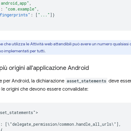
"android_app"
,
"
:
"com.example"
,
fingerprints"
:
[
"..."
]}
 che utilizza le Attività web attendibili può avere un numero qualsiasi 
iano implementati per tutti.
iù origini all'applicazione Android
ne per Android, la dichiarazione
asset_statements
deve esser
 le origini che devono essere convalidate:
set_statements">

":