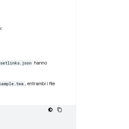
o:
ssetlinks.json
hanno
xample.twa
, entrambi i file