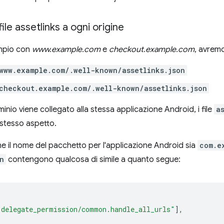
ile assetlinks a ogni origine
mpio con
www.example.com
e
checkout.example.com
, avrem
www.example.com/.well-known/assetlinks.json
checkout.example.com/.well-known/assetlinks.json
inio viene collegato alla stessa applicazione Android, i file
a
stesso aspetto.
il nome del pacchetto per l'applicazione Android sia
com.e
n
contengono qualcosa di simile a quanto segue:
"delegate_permission/common.handle_all_urls"
],