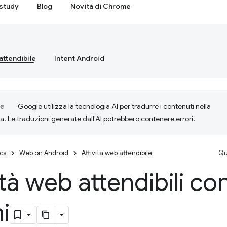
study
Blog
Novità di Chrome
attendibile
Intent Android
Google utilizza la tecnologia AI per tradurre i contenuti nella
ta. Le traduzioni generate dall'AI potrebbero contenere errori.
cs
Web on Android
Attività web attendibile
Qu
ità web attendibili co
i