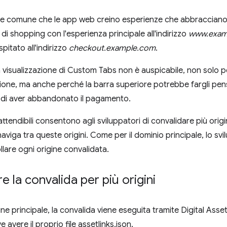
he comune che le app web creino esperienze che abbracciano 
di shopping con l'esperienza principale all'indirizzo
www.exam
itato all'indirizzo
checkout.example.com
.
la visualizzazione di Custom Tabs non è auspicabile, non solo pe
ione, ma anche perché la barra superiore potrebbe fargli pe
e di aver abbandonato il pagamento.
attendibili consentono agli sviluppatori di convalidare più origi
aviga tra queste origini. Come per il dominio principale, lo sv
llare ogni origine convalidata.
e la convalida per più origini
ne principale, la convalida viene eseguita tramite Digital Asse
 avere il proprio file assetlinks.json.