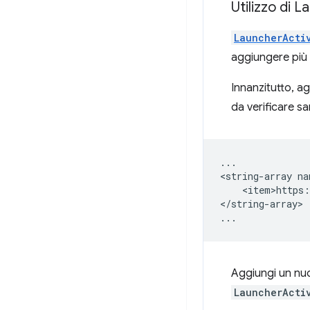
Utilizzo di 
LauncherActi
aggiungere più 
Innanzitutto, a
da verificare s
...

<string-array
<item>https:
</string-array>

Aggiungi un nu
LauncherActi