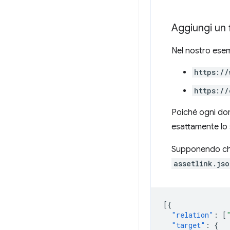
Aggiungi un f
Nel nostro ese
https://
https://
Poiché ogni dom
esattamente lo 
Supponendo che 
assetlink.jso
[{
"relation"
:
[
"target"
:
{