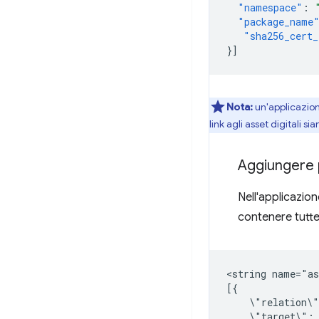
"namespace"
:
"package_name
"sha256_cert_
}]
Nota:
un'applicazione
link agli asset digitali s
Aggiungere p
Nell'applicazio
contenere tutte
<string
name="as
\"relation\
\"target\":