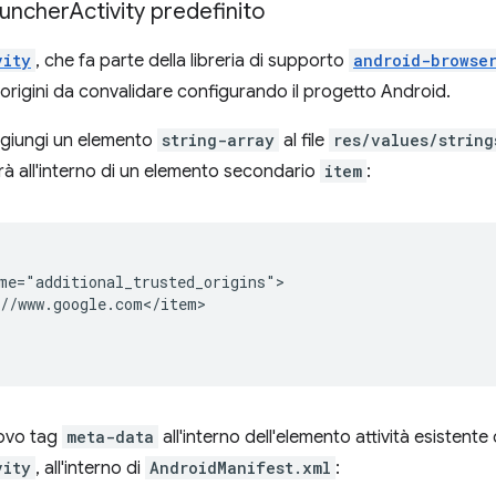
Launcher
Activity predefinito
vity
, che fa parte della libreria di supporto
android-browse
origini da convalidare configurando il progetto Android.
ggiungi un elemento
string-array
al file
res/values/string
arà all'interno di un elemento secondario
item
:
//www.google.com</item>

ovo tag
meta-data
all'interno dell'elemento attività esistente
vity
, all'interno di
AndroidManifest.xml
: