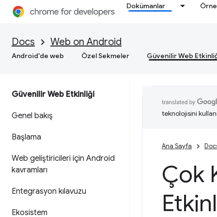
Dokümanlar
Örne
Docs
Web on Android
Android'de web
Özel Sekmeler
Güvenilir Web Etkinli
Güvenilir Web Etkinliği
teknolojisini kullan
Genel bakış
Başlama
Ana Sayfa
Doc
Web geliştiricileri için Android
Çok K
kavramları
Entegrasyon kılavuzu
Etkinl
Ekosistem