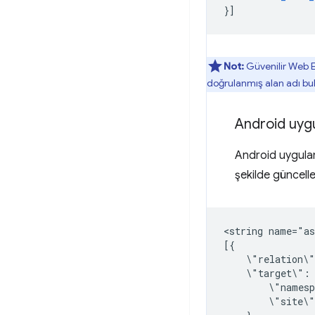
}]
Not:
Güvenilir Web Et
doğrulanmış alan adı bul
Android uyg
Android uygul
şekilde güncell
<string
name="as
\"relation\
\"target\":
\"names
\"site\