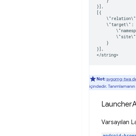
}

}],

\"relation\
\"target\":
\"names
\"site\
}

}],

Not:
svgomg-twa 
içindedir. Tanımlamanın 
Launcher
A
Varsayılan 
android-brow