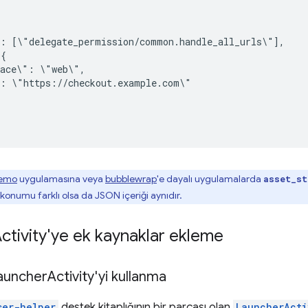
":
pace\":
":
demo
uygulamasına veya
bubblewrap
'e dayalı uygulamalarda
asset_st
konumu farklı olsa da JSON içeriği aynıdır.
ctivity'ye ek kaynaklar ekleme
Launcher
Activity'yi kullanma
ser-helper
destek kitaplığının bir parçası olan
LauncherActi