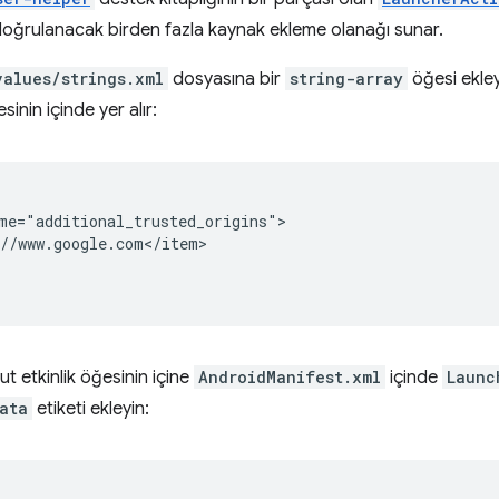
doğrulanacak birden fazla kaynak ekleme olanağı sunar.
values/strings.xml
dosyasına bir
string-array
öğesi ekle
sinin içinde yer alır:
//www.google.com</item>

t etkinlik öğesinin içine
AndroidManifest.xml
içinde
Launc
ata
etiketi ekleyin: