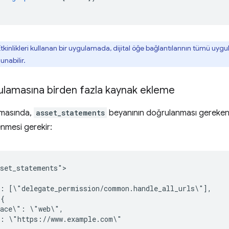
kinlikleri kullanan bir uygulamada, dijital öğe bağlantılarının tümü uygu
unabilir.
ulamasına birden fazla kaynak ekleme
amasında,
asset_statements
beyanının doğrulanması gereken 
enmesi gerekir:
set_statements">

":
pace\":
":