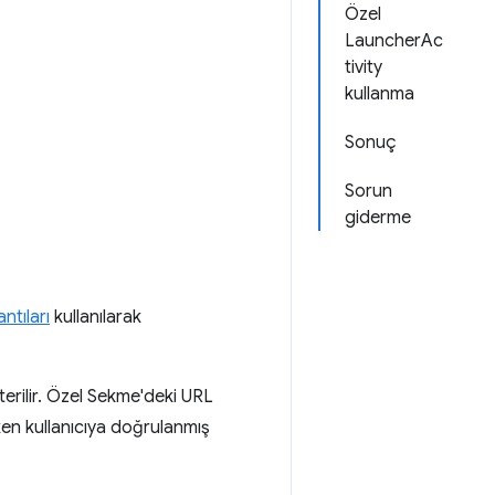
Özel
LauncherAc
tivity
kullanma
Sonuç
Sorun
giderme
ntıları
kullanılarak
erilir. Özel Sekme'deki URL
rken kullanıcıya doğrulanmış