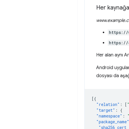
Her kaynağa 
www.example.
https://
https://
Her alan aynı 
Android uygula
dosyası da aşağı
[{
"relation"
:
[
"target"
:
{
"namespace"
:
"package_name
"sha256_cert_