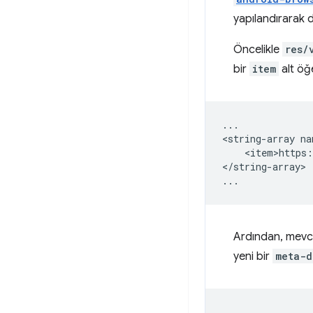
yapılandırarak 
Öncelikle
res/
bir
item
alt öğe
...

<string-array
<item>https:
</string-array>

Ardından, mevcu
yeni bir
meta-d
...
