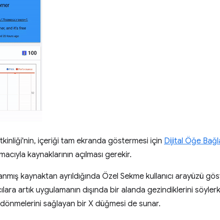
kinliği'nin, içeriği tam ekranda göstermesi için
Dijital Öğe Bağla
acıyla kaynaklarının açılması gerekir.
lanmış kaynaktan ayrıldığında Özel Sekme kullanıcı arayüzü göst
ılara artık uygulamanın dışında bir alanda gezindiklerini söyle
 dönmelerini sağlayan bir X düğmesi de sunar.