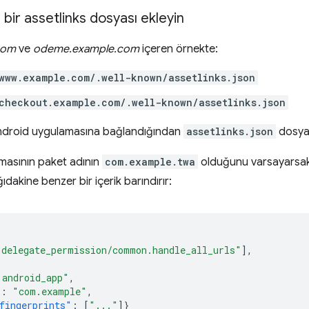
bir assetlinks dosyası ekleyin
com
ve
odeme.example.com
içeren örnekte:
www.example.com/.well-known/assetlinks.json
checkout.example.com/.well-known/assetlinks.json
Android uygulamasına bağlandığından
assetlinks.json
dosyal
masının paket adının
com.example.twa
olduğunu varsayarsak
dakine benzer bir içerik barındırır:
"delegate_permission/common.handle_all_urls"
],
"android_app"
,
"
:
"com.example"
,
fingerprints"
:
[
"..."
]}