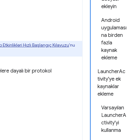
ekleyin
Android
uygulaması
na birden
fazla
 Etkinlikleri Hızlı Başlangıç Kılavuzu
'nu
kaynak
ekleme
lere dayalı bir protokol
LauncherAc
tivity'ye ek
kaynaklar
ekleme
Varsayılan
LauncherA
ctivity'yi
kullanma