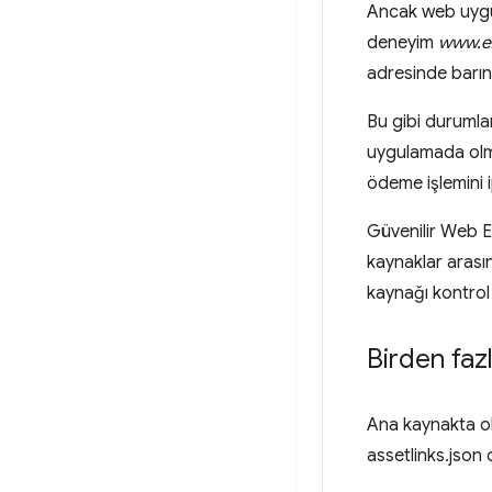
Ancak web uygul
deneyim
www.e
adresinde barındı
Bu gibi durumlar
uygulamada olma
ödeme işlemini 
Güvenilir Web Et
kaynaklar arasın
kaynağı kontrol
Birden faz
Ana kaynakta old
assetlinks.json 