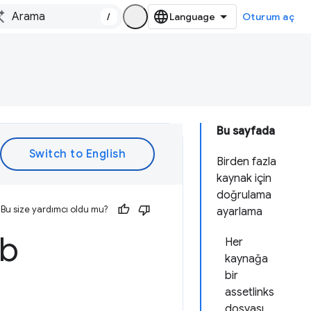
/
Oturum aç
Bu sayfada
Birden fazla
kaynak için
doğrulama
Bu size yardımcı oldu mu?
ayarlama
eb
Her
kaynağa
bir
assetlinks
dosyası