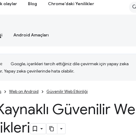
k olaylar
Blog
Chrome'daki Yenilikler
ği
Android Amaçları
Google, içerikleri tercih ettiğiniz dile çevirmek için yapay zeka
ır. Yapay zeka çevirilerinde hata olabilir.
s
Web on Android
Güvenilir Web Etkinliği
aynaklı Güvenilir W
ikleri