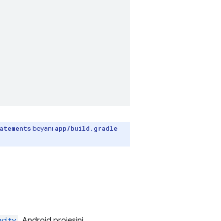
beyanı
atements
app/build.gradle
vity
, Android projesini