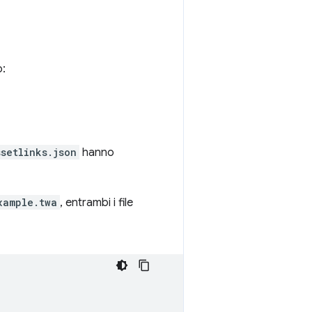
o:
ssetlinks.json
hanno
xample.twa
, entrambi i file