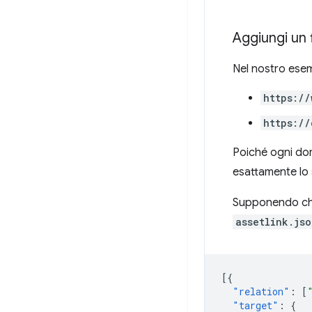
Aggiungi un f
Nel nostro ese
https://
https://
Poiché ogni dom
esattamente lo 
Supponendo che 
assetlink.jso
[{
"relation"
:
[
"target"
:
{