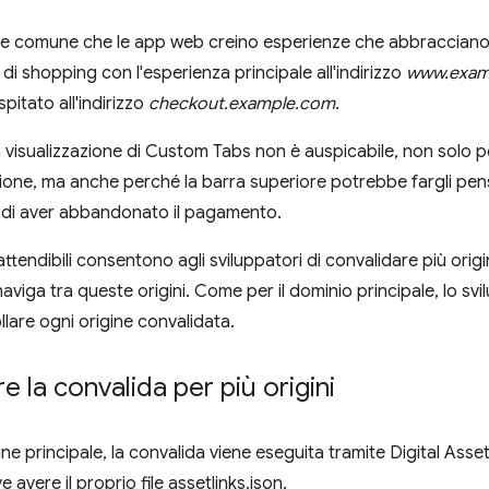
he comune che le app web creino esperienze che abbracciano 
di shopping con l'esperienza principale all'indirizzo
www.exam
itato all'indirizzo
checkout.example.com
.
la visualizzazione di Custom Tabs non è auspicabile, non solo pe
ione, ma anche perché la barra superiore potrebbe fargli pe
e di aver abbandonato il pagamento.
attendibili consentono agli sviluppatori di convalidare più origi
aviga tra queste origini. Come per il dominio principale, lo sv
llare ogni origine convalidata.
e la convalida per più origini
ne principale, la convalida viene eseguita tramite Digital Asse
 avere il proprio file assetlinks.json.