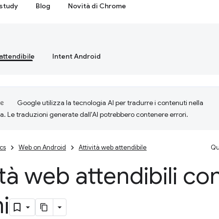
study
Blog
Novità di Chrome
attendibile
Intent Android
Google utilizza la tecnologia AI per tradurre i contenuti nella
ta. Le traduzioni generate dall'AI potrebbero contenere errori.
cs
Web on Android
Attività web attendibile
Qu
ità web attendibili co
i