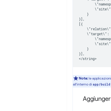
\"names
\"site\
}

}],

\"relation\
\"target\":
\"names
\"site\
}

}],

Nota:
le applicazion
all'interno di
app/build
Aggiungere