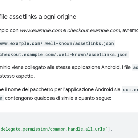
ile assetlinks a ogni origine
mpio con
www.example.com
e
checkout.example.com
, avrem
www.example.com/.well-known/assetlinks.json
checkout.example.com/.well-known/assetlinks.json
inio viene collegato alla stessa applicazione Android, i file
a
stesso aspetto.
il nome del pacchetto per l'applicazione Android sia
com.e
n
contengono qualcosa di simile a quanto segue:
"delegate_permission/common.handle_all_urls"
],