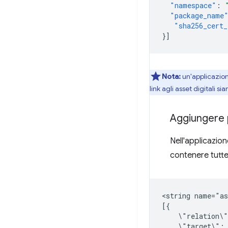
"namespace"
:
"package_name
"sha256_cert_
}]
Nota:
un'applicazione
link agli asset digitali s
Aggiungere p
Nell'applicazio
contenere tutte
<string
name="as
\"relation\
\"target\":