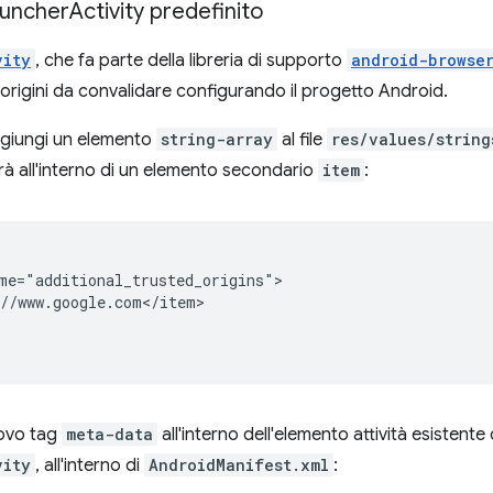
Launcher
Activity predefinito
vity
, che fa parte della libreria di supporto
android-browse
origini da convalidare configurando il progetto Android.
ggiungi un elemento
string-array
al file
res/values/string
arà all'interno di un elemento secondario
item
:
//www.google.com</item>

ovo tag
meta-data
all'interno dell'elemento attività esistente
vity
, all'interno di
AndroidManifest.xml
: