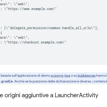
pace\":
":
":
pace\":
":
i basate sull'applicazione di demo
svgomg-twa
o su
bubblewrap
hanno l
. Anche se la posizione della dichiarazione è diversa, i contenut
.gradle
 origini aggiuntive a Launcher
Activity