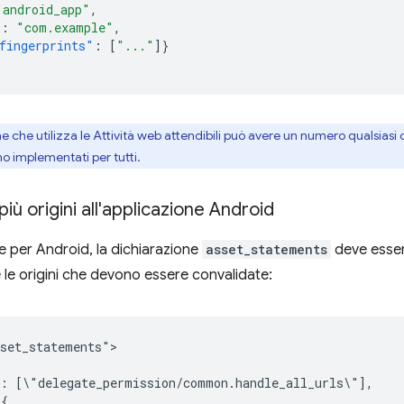
"android_app"
,
"
:
"com.example"
,
fingerprints"
:
[
"..."
]}
 che utilizza le Attività web attendibili può avere un numero qualsiasi 
iano implementati per tutti.
iù origini all'applicazione Android
ne per Android, la dichiarazione
asset_statements
deve esser
 le origini che devono essere convalidate:
set_statements">

":