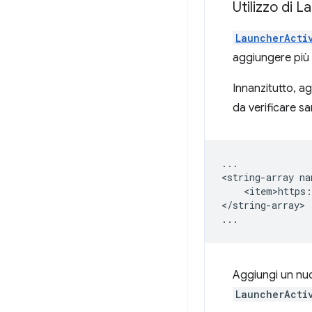
Utilizzo di 
LauncherActi
aggiungere più 
Innanzitutto, a
da verificare s
...

<string-array
<item>https:
</string-array>

Aggiungi un nu
LauncherActi