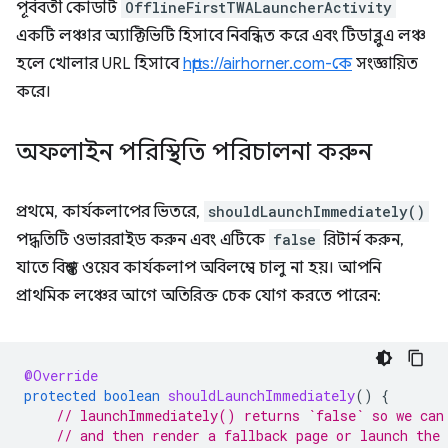
পূর্ববর্তী কোডটি
OfflineFirstTWALauncherActivity
একটি লঞ্চার অ্যাক্টিভিটি হিসাবে নিবন্ধিত করে এবং টিডাব্লুএ লঞ্চ
হলে খোলার URL হিসাবে
https://airhorner.com-কে
সংজ্ঞায়িত
করে।
অফলাইন পরিস্থিতি পরিচালনা করুন
প্রথমে, কার্যকলাপের ভিতরে,
shouldLaunchImmediately()
পদ্ধতিটি ওভাররাইড করুন এবং এটিকে
false
রিটার্ন করুন,
যাতে বিশ্বস্ত ওয়েব কার্যকলাপ অবিলম্বে চালু না হয়। আপনি
প্রাথমিক লঞ্চের আগে অতিরিক্ত চেক যোগ করতে পারেন:
@Override
protected
boolean
shouldLaunchImmediately
()
{
// launchImmediately() returns `false` so we can
// and then render a fallback page or launch the