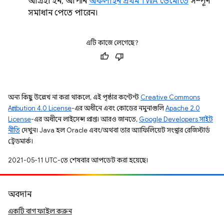
আগ্রহী হন, আপনি
অফলাইন প্রথম TWA ডেমোতে
সম্পূর্ণ
সমাধান পেতে পারেন।
এটি কাজে লেগেছে?
অন্য কিছু উল্লেখ না করা থাকলে, এই পৃষ্ঠার কন্টেন্ট
Creative Commons
Attribution 4.0 License
-এর অধীনে এবং কোডের নমুনাগুলি
Apache 2.0
License
-এর অধীনে লাইসেন্স প্রাপ্ত। আরও জানতে,
Google Developers সাইট
নীতি
দেখুন। Java হল Oracle এবং/অথবা তার অ্যাফিলিয়েট সংস্থার রেজিস্টার্ড
ট্রেডমার্ক।
2021-05-11 UTC-তে শেষবার আপডেট করা হয়েছে।
অবদান
একটি বাগ ফাইল করুন