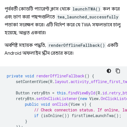
পূর্ববর্তী কোডটি প্যারেন্ট ক্লাস থেকে
launchTWA()
কল করে
এবং ভাগ করা পছন্দগুলিতে
twa_launched_successfully
পতাকা সংরক্ষণ করে। এটি নির্দেশ করে যে TWA সফলভাবে চালু
হয়েছে, অন্তত একবার।
অবশিষ্ট সহায়ক পদ্ধতি,
renderOfflineFallback()
একটি
Android অফলাইন স্ক্রীন রেন্ডার করে।
private
void
renderOfflineFallback
()
{
setContentView
(
R
.
layout
.
activity_offline_first_t
Button
retryBtn
=
this
.
findViewById
(
R
.
id
.
retry_b
retryBtn
.
setOnClickListener
(
new
View
.
OnClickList
public
void
onClick
(
View
v
)
{
// Check connection status. If online, l
if
(
isOnline
())
firstTimeLaunchTwa
();
}
});