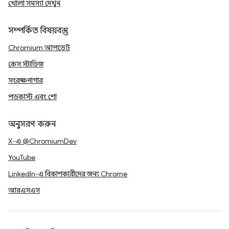
খোলা সমস্যা দেখুন
সম্পর্কিত বিষয়বস্তু
Chromium আপডেট
কেস স্টাডিজ
সংরক্ষণাগার
পডকাস্ট এবং শো
অনুসরণ করুন
X-এ @ChromiumDev
YouTube
LinkedIn-এ বিকাশকারীদের জন্য Chrome
আরএসএস