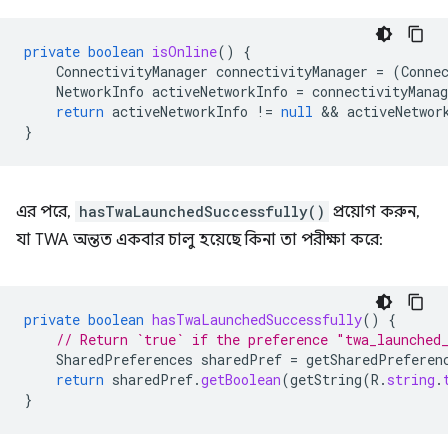
private
boolean
isOnline
()
{
ConnectivityManager
connectivityManager
=
(
Conne
NetworkInfo
activeNetworkInfo
=
connectivityManag
return
activeNetworkInfo
!=
null
 && 
activeNetwor
}
এর পরে,
hasTwaLaunchedSuccessfully()
প্রয়োগ করুন,
যা TWA অন্তত একবার চালু হয়েছে কিনা তা পরীক্ষা করে:
private
boolean
hasTwaLaunchedSuccessfully
()
{
// Return `true` if the preference "twa_launched
SharedPreferences
sharedPref
=
getSharedPreferen
return
sharedPref
.
getBoolean
(
getString
(
R
.
string
.
}