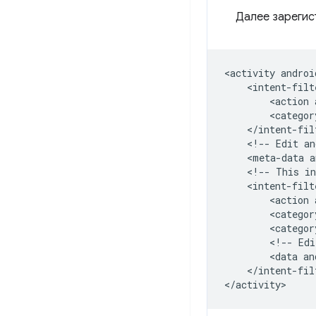
Далее зарегист
<activity
androi
<action
<categor
<!--
Edit
an
<meta-data
a
<!--
This
in
<action
<categor
<categor
<!--
Edi
<data
an
</intent-filt