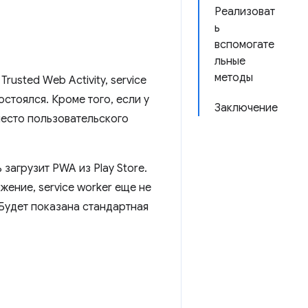
Реализоват
ь
вспомогате
льные
методы
usted Web Activity, service
стоялся. Кроме того, если у
Заключение
место пользовательского
загрузит PWA из Play Store.
жение, service worker еще не
Будет показана стандартная