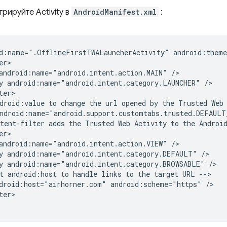
рируйте Activity в
AndroidManifest.xml
:
d:name=".OfflineFirstTWALauncherActivity"
android:name="android.intent.action.MAIN"
y
android:name="android.intent.category.LAUNCHER"
droid:value
to
change
the
url
opened
by
the
Trusted
Web
ndroid:name="android.support.customtabs.trusted.DEFAULT
tent-filter
adds
the
Trusted
Web
Activity
to
the
Androi
android:name="android.intent.action.VIEW"
y
android:name="android.intent.category.DEFAULT"
y
android:name="android.intent.category.BROWSABLE"
t
android:host
to
handle
links
to
the
target
URL
droid:host="airhorner.com"
android:scheme="https"
er>
