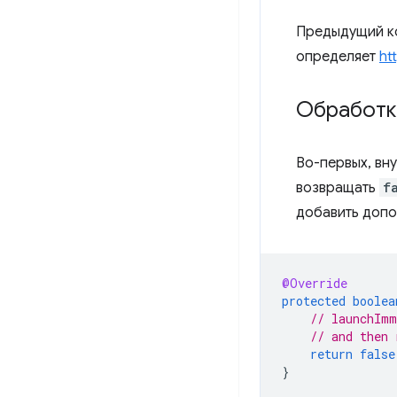
Предыдущий к
определяет
ht
Обработк
Во-первых, вн
возвращать
f
добавить допо
@Override
protected
boolea
// launchImm
// and then 
return
false
}