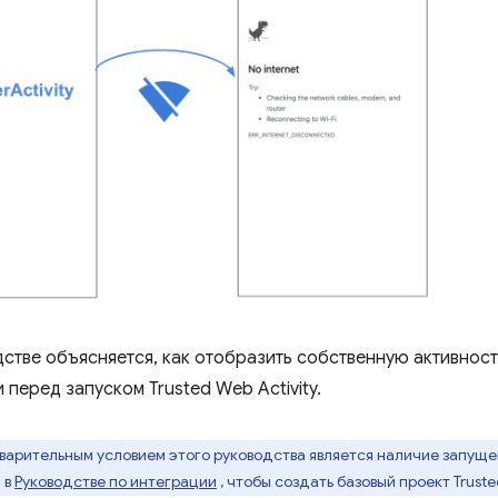
дстве объясняется, как отобразить собственную активност
 перед запуском Trusted Web Activity.
арительным условием этого руководства является наличие запущен
 в
Руководстве по интеграции
, чтобы создать базовый проект Trusted