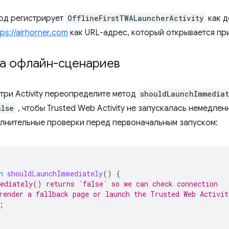
од регистрирует
OfflineFirstTWALauncherActivity
как д
tps://airhorner.com
как URL-адрес, который открывается пр
а офлайн-сценариев
утри Activity переопределите метод
shouldLaunchImmediat
alse
, чтобы Trusted Web Activity не запускалась немедлен
лнительные проверки перед первоначальным запуском:
n
shouldLaunchImmediately
()
{
ediately() returns `false` so we can check connection
render a fallback page or launch the Trusted Web Activi
;