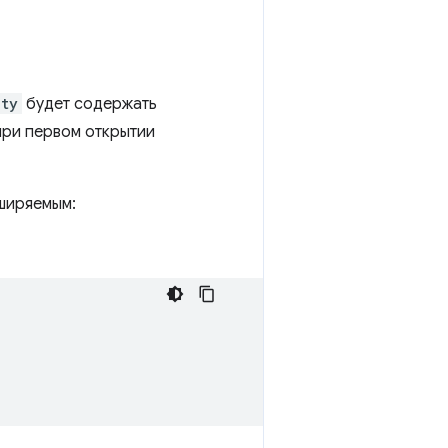
ity
будет содержать
при первом открытии
ширяемым: