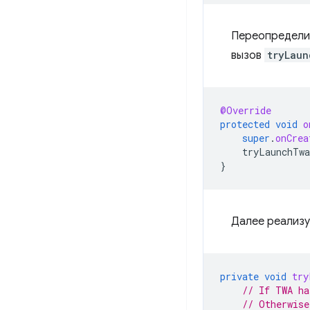
Переопредели
вызов
tryLaun
@Override
protected
void
o
super
.
onCrea
tryLaunchTwa
}
Далее реализ
private
void
try
// If TWA ha
// Otherwise