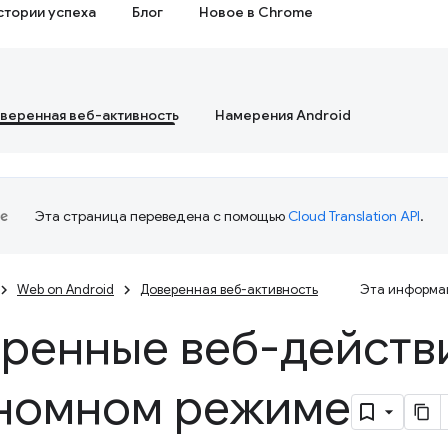
стории успеха
Блог
Новое в Chrome
веренная веб-активность
Намерения Android
Эта страница переведена с помощью
Cloud Translation API
.
Web on Android
Доверенная веб-активность
Эта информац
ренные веб-действи
номном режиме