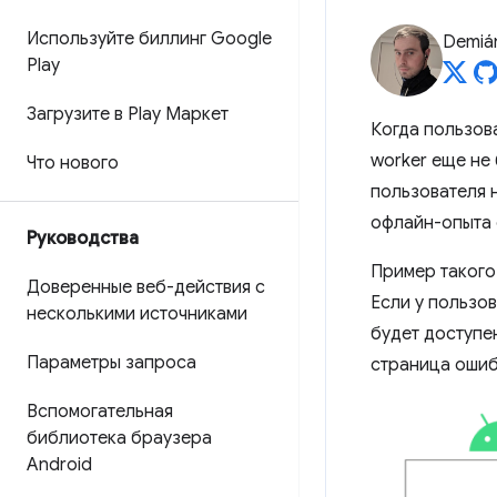
Используйте биллинг Google
Demián
Play
Загрузите в Play Маркет
Когда пользова
worker еще не
Что нового
пользователя 
офлайн-опыта 
Руководства
Пример такого 
Доверенные веб-действия с
Если у пользо
несколькими источниками
будет доступе
Параметры запроса
страница ошибк
Вспомогательная
библиотека браузера
Android