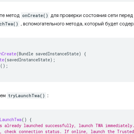
те метод
onCreate()
для проверки состояния сети перед
chTwa()
, вспомогательного метода, который будет содерж
nCreate
(
Bundle
savedInstanceState
)
{
te
(
savedInstanceState
);
();
уем
tryLaunchTwa()
:
LaunchTwa
()
{
s already launched successfully, launch TWA immediately
, check connection status. If online, launch the Truste