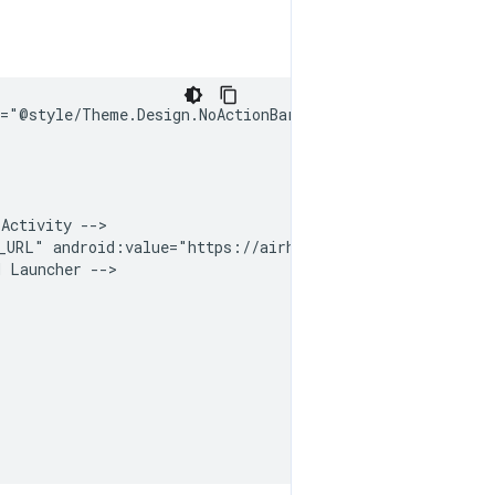
Activity
_URL"
android:value="https://airhorner.com"
d
Launcher