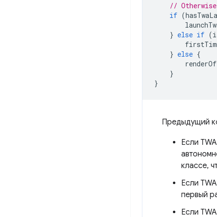
// Otherwise
if
(
hasTwaLa
launchTw
}
else
if
(
i
firstTim
}
else
{
renderOf
}
}
Предыдущий ко
Если TWA 
автономн
классе, ч
Если TWA 
первый р
Если TWA