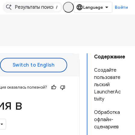
/
Войти
Содержание
Создайте
пользовате
льский
ия оказалась полезной?
LauncherAc
я в
tivity
Обработка
офлайн-
сценариев