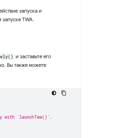
ействие запуска и
и запуске TWA.
ely()
и заставьте его
но. Вы также можете
ty with `launchTwa()`.