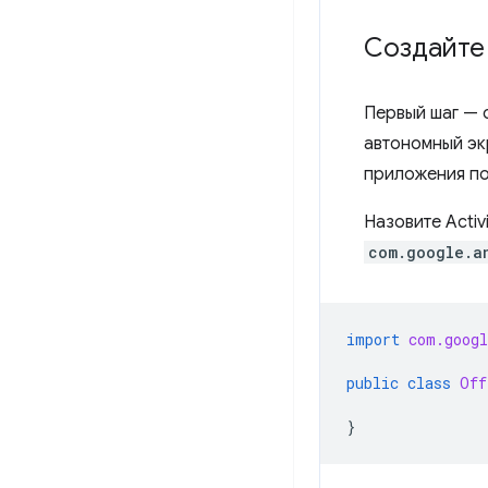
Создайте 
Первый шаг — 
автономный эк
приложения по
Назовите Activ
com.google.a
import
com.googl
public
class
Off
}