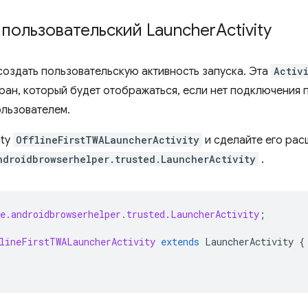
пользовательский Launcher
Activity
создать пользовательскую активность запуска. Эта
Activ
ран, который будет отображаться, если нет подключения 
льзователем.
ity
OfflineFirstTWALauncherActivity
и сделайте его рас
ndroidbrowserhelper.trusted.LauncherActivity
.
e.androidbrowserhelper.trusted.LauncherActivity
;
lineFirstTWALauncherActivity
extends
LauncherActivity
{