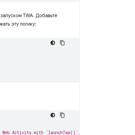
 запуском TWA. Добавьте
ать эту логику:
.
d Web Activity with `launchTwa()`.