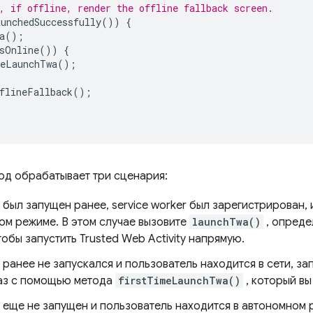
, if offline, render the offline fallback screen.
unchedSuccessfully
())
{
a
();
sOnline
())
{
eLaunchTwa
();
flineFallback
();
д обрабатывает три сценария:
был запущен ранее, service worker был зарегистрирован, 
ом режиме. В этом случае вызовите
launchTwa()
, опреде
тобы запустить Trusted Web Activity напрямую.
ранее не запускался и пользователь находится в сети, запу
аз с помощью метода
firstTimeLaunchTwa()
, который вы
 еще не запущен и пользователь находится в автономном 