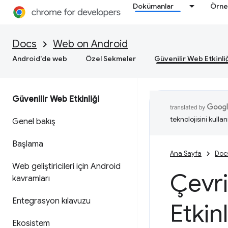
Dokümanlar
Örne
Docs
Web on Android
Android'de web
Özel Sekmeler
Güvenilir Web Etkinli
Güvenilir Web Etkinliği
teknolojisini kullan
Genel bakış
Başlama
Ana Sayfa
Doc
Web geliştiricileri için Android
Çevri
kavramları
Entegrasyon kılavuzu
Etkinl
Ekosistem