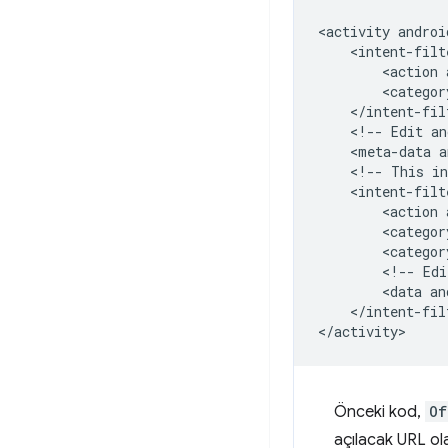
<activity
androi
<action
<categor
<!--
Edit
an
<meta-data
a
<!--
This
in
<action
<categor
<categor
<!--
Edi
<data
an
</intent-filt
Önceki kod,
Of
açılacak URL o