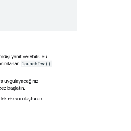
ışı yanıt verebilir. Bu
tanımlanan
launchTwa()
ra uygulayacağınız
kez başlatın.
dek ekranı oluşturun.