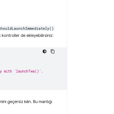
shouldLaunchImmediately()
ontroller de ekleyebilirsiniz:
ty with `launchTwa()`.
ini geçersiz kılın. Bu mantığı