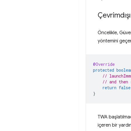
Çevrimdışı
Öncelikle, Güven
yöntemini geçers
@Override
protected
boolea
// launchImm
// and then 
return
false
}
TWA başlatılma
içeren bir yard