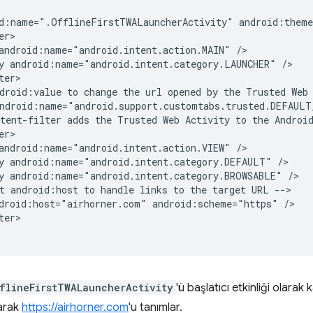
d:name=".OfflineFirstTWALauncherActivity"
android:name="android.intent.action.MAIN"
y
android:name="android.intent.category.LAUNCHER"
droid:value
to
change
the
url
opened
by
the
Trusted
Web
ndroid:name="android.support.customtabs.trusted.DEFAULT
tent-filter
adds
the
Trusted
Web
Activity
to
the
Androi
android:name="android.intent.action.VIEW"
y
android:name="android.intent.category.DEFAULT"
y
android:name="android.intent.category.BROWSABLE"
t
android:host
to
handle
links
to
the
target
URL
droid:host="airhorner.com"
android:scheme="https"
er>

flineFirstTWALauncherActivity
'ü başlatıcı etkinliği olara
larak
https://airhorner.com
'u tanımlar.