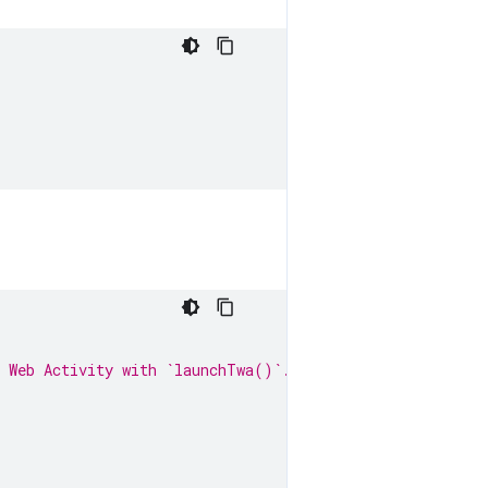
.
d Web Activity with `launchTwa()`.