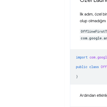
İlk adım, özel bi
olup olmadığını 
OfflineFirst
com.google.a
import
com.googl
public
class
Off
}
Ardından etkinl