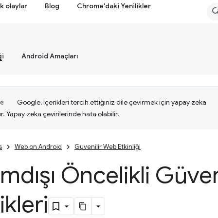
k olaylar
Blog
Chrome'daki Yenilikler
ği
Android Amaçları
Google, içerikleri tercih ettiğiniz dile çevirmek için yapay zeka
ır. Yapay zeka çevirilerinde hata olabilir.
s
Web on Android
Güvenilir Web Etkinliği
mdışı Öncelikli Güve
ikleri