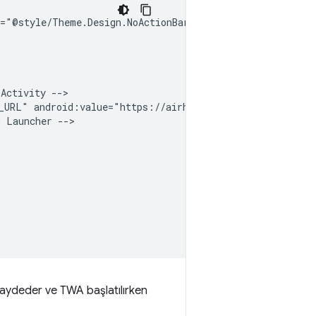
Activity
_URL"
android:value="https://airhorner.com"
d
Launcher
k kaydeder ve TWA başlatılırken