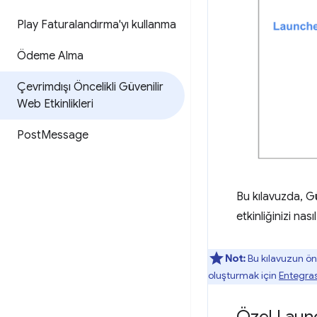
Play Faturalandırma'yı kullanma
Ödeme Alma
Çevrimdışı Öncelikli Güvenilir
Web Etkinlikleri
Post
Message
Bu kılavuzda, G
etkinliğinizi na
Not:
Bu kılavuzun ön 
oluşturmak için
Entegras
Özel Laun