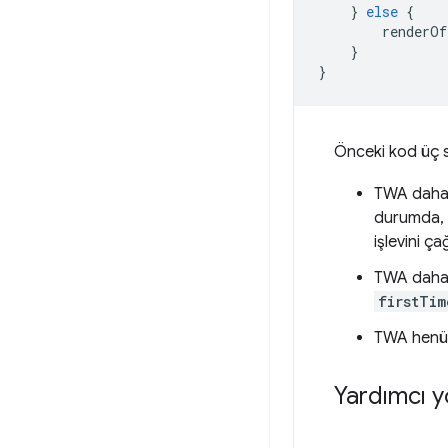
}
else
{
renderOf
}
}
Önceki kod üç s
TWA daha ö
durumda, G
işlevini çağ
TWA daha 
firstTim
TWA henüz 
Yardımcı 