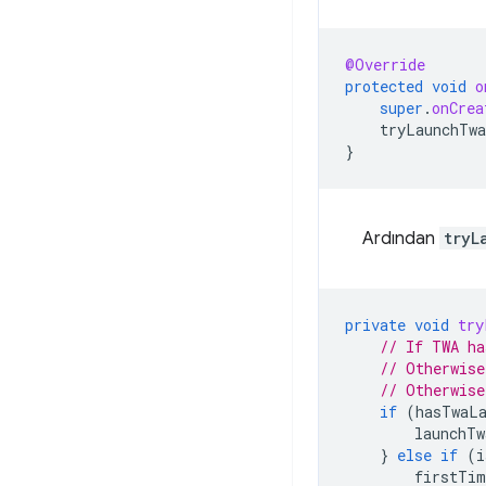
@Override
protected
void
o
super
.
onCrea
tryLaunchTwa
}
Ardından
tryL
private
void
try
// If TWA ha
// Otherwise
// Otherwise
if
(
hasTwaLa
launchTw
}
else
if
(
i
firstTim