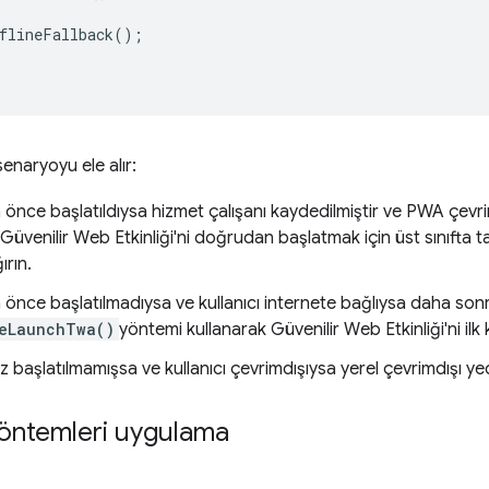
flineFallback
();
enaryoyu ele alır:
nce başlatıldıysa hizmet çalışanı kaydedilmiştir ve PWA çevrimd
üvenilir Web Etkinliği'ni doğrudan başlatmak için üst sınıfta 
ırın.
önce başlatılmadıysa ve kullanıcı internete bağlıysa daha son
eLaunchTwa()
yöntemi kullanarak Güvenilir Web Etkinliği'ni ilk 
başlatılmamışsa ve kullanıcı çevrimdışıysa yerel çevrimdışı ye
yöntemleri uygulama