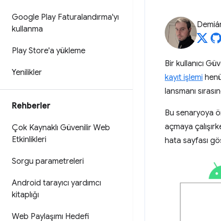
Google Play Faturalandırma'yı
Demián
kullanma
Play Store'a yükleme
Bir kullanıcı Gü
Yenilikler
kayıt işlemi
henüz
lansmanı sırasın
Rehberler
Bu senaryoya örn
açmaya çalışırk
Çok Kaynaklı Güvenilir Web
Etkinlikleri
hata sayfası gös
Sorgu parametreleri
Android tarayıcı yardımcı
kitaplığı
Web Paylaşımı Hedefi