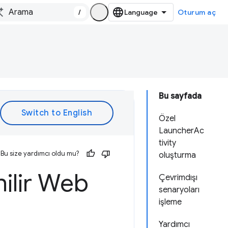
/
Oturum aç
Bu sayfada
Özel
LauncherAc
tivity
Bu size yardımcı oldu mu?
oluşturma
nilir Web
Çevrimdışı
senaryoları
işleme
Yardımcı