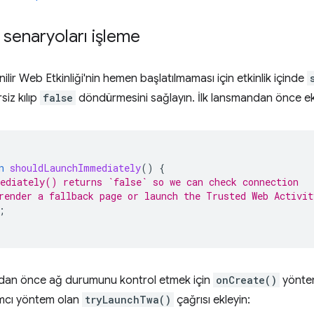
 senaryoları işleme
ilir Web Etkinliği'nin hemen başlatılmaması için etkinlik içinde
iz kılıp
false
döndürmesini sağlayın. İlk lansmandan önce ek k
n
shouldLaunchImmediately
()
{
ediately() returns `false` so we can check connection
render a fallback page or launch the Trusted Web Activi
;
dan önce ağ durumunu kontrol etmek için
onCreate()
yöntem
ımcı yöntem olan
tryLaunchTwa()
çağrısı ekleyin: