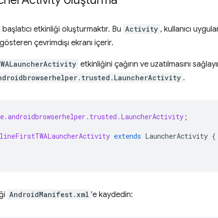
r başlatıcı etkinliği oluşturmaktır. Bu
Activity
, kullanıcı uygul
gösteren çevrimdışı ekranı içerir.
TWALauncherActivity
etkinliğini çağırın ve uzatılmasını sağlayı
ndroidbrowserhelper.trusted.LauncherActivity
.
e.androidbrowserhelper.trusted.LauncherActivity
;
lineFirstTWALauncherActivity
extends
LauncherActivity
{
iği
AndroidManifest.xml
'e kaydedin: