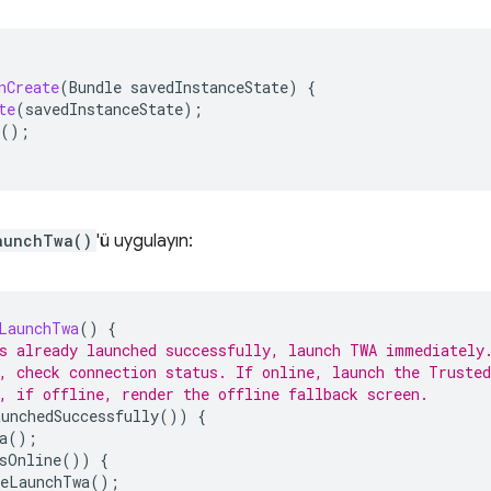
nCreate
(
Bundle
savedInstanceState
)
{
te
(
savedInstanceState
);
();
aunchTwa()
'ü uygulayın:
LaunchTwa
()
{
s already launched successfully, launch TWA immediately
, check connection status. If online, launch the Truste
, if offline, render the offline fallback screen.
unchedSuccessfully
())
{
a
();
sOnline
())
{
eLaunchTwa
();