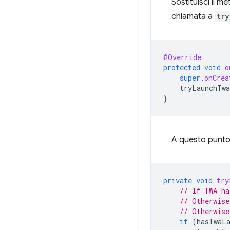
Sostituisci il 
chiamata a
tr
@Override
protected
void
o
super
.
onCrea
tryLaunchTwa
}
A questo punto
private
void
try
// If TWA ha
// Otherwise
// Otherwise
if
(
hasTwaLa