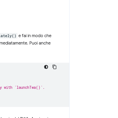
iately()
e fai in modo che
 immediatamente. Puoi anche
ty with `launchTwa()`.