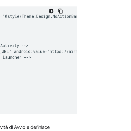
Activity
_URL"
android:value="https://airhorner.com"
d
Launcher
ità di Avvio e definisce