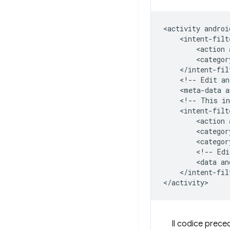
<activity
androi
<action
<categor
<!--
Edit
an
<meta-data
a
<!--
This
in
<action
<categor
<categor
<!--
Edi
<data
an
</intent-filt
Il codice prece