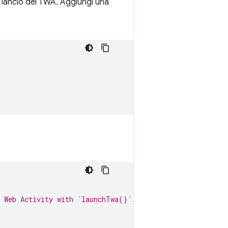
l lancio del TWA. Aggiungi una
.
d Web Activity with `launchTwa()`.