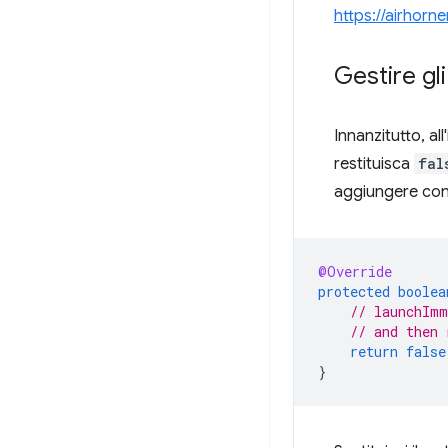
https://airhorn
Gestire gli
Innanzitutto, all
restituisca
fal
aggiungere contr
@Override
protected
boolea
// launchImm
// and then 
return
false
}