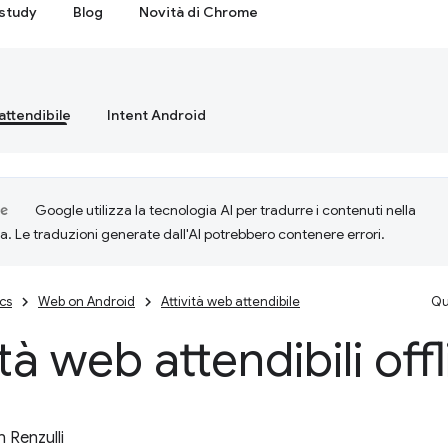
study
Blog
Novità di Chrome
attendibile
Intent Android
Google utilizza la tecnologia AI per tradurre i contenuti nella
ta. Le traduzioni generate dall'AI potrebbero contenere errori.
cs
Web on Android
Attività web attendibile
Qu
ità web attendibili off
 Renzulli