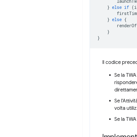
launchTw
}
else
if
(
i
firstTim
}
else
{
renderOf
}
}
Il codice prece
Se la TWA 
rispondere
direttamen
Se l'Attiv
volta util
Se la TWA 
Implement