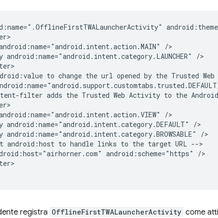
d:name=".OfflineFirstTWALauncherActivity"
android:name="android.intent.action.MAIN"
y
android:name="android.intent.category.LAUNCHER"
droid:value
to
change
the
url
opened
by
the
Trusted
Web
ndroid:name="android.support.customtabs.trusted.DEFAULT
tent-filter
adds
the
Trusted
Web
Activity
to
the
Androi
android:name="android.intent.action.VIEW"
y
android:name="android.intent.category.DEFAULT"
y
android:name="android.intent.category.BROWSABLE"
t
android:host
to
handle
links
to
the
target
URL
droid:host="airhorner.com"
android:scheme="https"
er>

dente registra
OfflineFirstTWALauncherActivity
come attiv