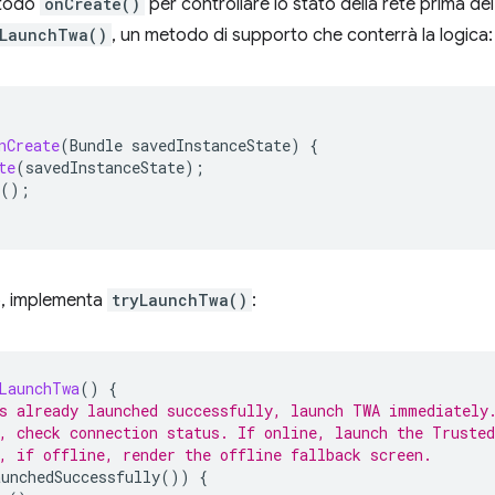
metodo
onCreate()
per controllare lo stato della rete prima de
yLaunchTwa()
, un metodo di supporto che conterrà la logica:
nCreate
(
Bundle
savedInstanceState
)
{
te
(
savedInstanceState
);
();
, implementa
tryLaunchTwa()
:
LaunchTwa
()
{
s already launched successfully, launch TWA immediately
, check connection status. If online, launch the Truste
, if offline, render the offline fallback screen.
unchedSuccessfully
())
{