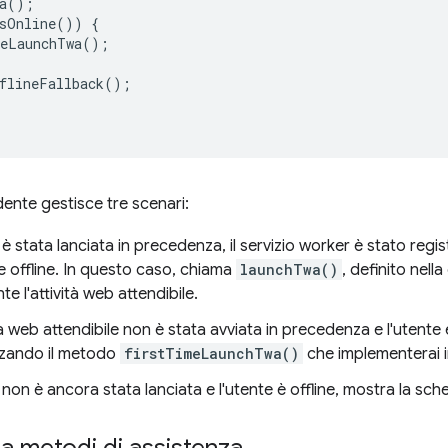
a
();
sOnline
())
{
eLaunchTwa
();
flineFallback
();
dente gestisce tre scenari:
è stata lanciata in precedenza, il servizio worker è stato regi
 offline. In questo caso, chiama
launchTwa()
, definito nell
te l'attività web attendibile.
ità web attendibile non è stata avviata in precedenza e l'utente 
izzando il metodo
firstTimeLaunchTwa()
che implementerai 
non è ancora stata lanciata e l'utente è offline, mostra la sche
a metodi di assistenza