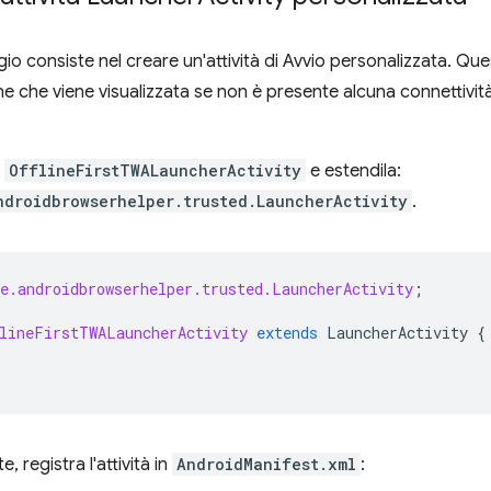
gio consiste nel creare un'attività di Avvio personalizzata. Qu
ne che viene visualizzata se non è presente alcuna connettivit
à
OfflineFirstTWALauncherActivity
e estendila:
ndroidbrowserhelper.trusted.LauncherActivity
.
e.androidbrowserhelper.trusted.LauncherActivity
;
lineFirstTWALauncherActivity
extends
LauncherActivity
{
 registra l'attività in
AndroidManifest.xml
: