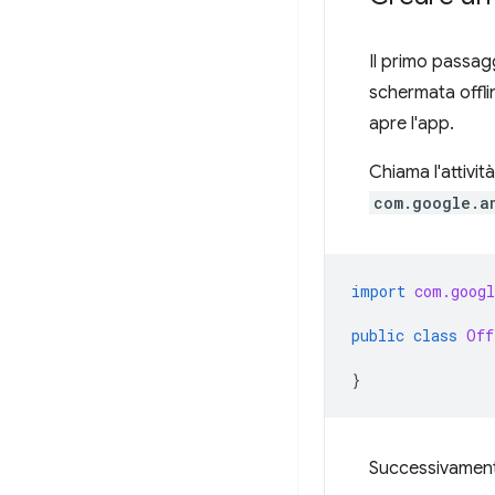
Il primo passag
schermata offli
apre l'app.
Chiama l'attivit
com.google.a
import
com.googl
public
class
Off
}
Successivamente,