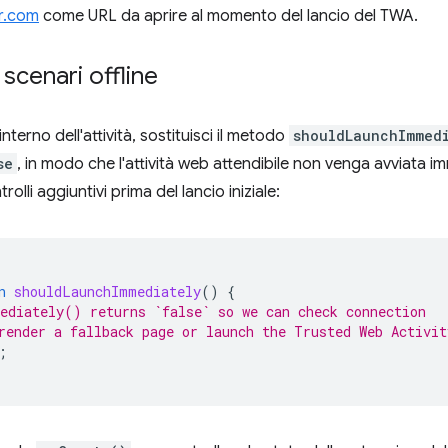
er.com
come URL da aprire al momento del lancio del TWA.
 scenari offline
'interno dell'attività, sostituisci il metodo
shouldLaunchImmed
se
, in modo che l'attività web attendibile non venga avviata
olli aggiuntivi prima del lancio iniziale:
n
shouldLaunchImmediately
()
{
ediately() returns `false` so we can check connection
render a fallback page or launch the Trusted Web Activi
;