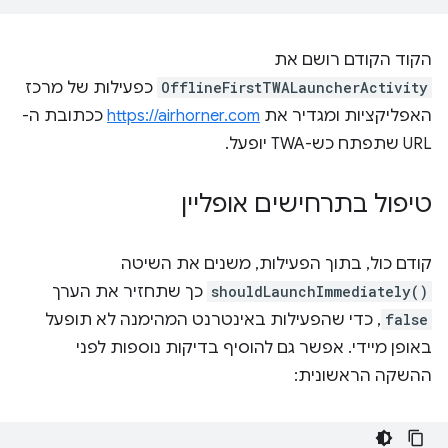
הקוד הקודם רושם את
OfflineFirstTWALauncherActivity
כפעילות של מרכז
האפליקציות ומגדיר את
https://airhorner.com
ככתובת ה-
URL שתפתח כש-TWA יופעל.
טיפול בתרחישים אופליין
קודם כול, בתוך הפעילות, משנים את השיטה
shouldLaunchImmediately()
כך שתחזיר את הערך
false
, כדי שהפעילות באינטרנט המהימנה לא תופעל
באופן מיידי. אפשר גם להוסיף בדיקות נוספות לפני
ההשקה הראשונית: