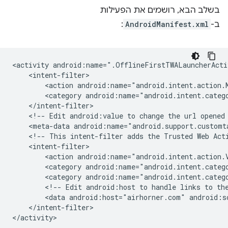
בשלב הבא, רושמים את הפעילות
ב-
AndroidManifest.xml
:
<activity
android:name=".OfflineFirstTWALauncherActi
<action
android:name="android.intent.action.
<category
android:name="android.intent.categ
<!--
Edit
android:value
to
change
the
url
opened
<meta-data
android:name="android.support.customt
<!--
This
intent-filter
adds
the
Trusted
Web
Act
<action
android:name="android.intent.action.
<category
android:name="android.intent.categ
<category
android:name="android.intent.categ
<!--
Edit
android:host
to
handle
links
to
th
<data
android:host="airhorner.com"
android:s
</intent-filter>
