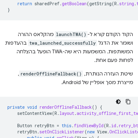
return
sharedPref
.
getBoolean
(
getString
(
R
.
string
.
}
הקוד הקודם קורא ל-
launchTWA()
מהקלאס ההורה
ושומר את הדגל
twa_launched_successfully
בהעדפות
המשותפות. המשמעות היא שה-TWA הופעל בהצלחה
לפחות פעם אחת.
שיטת העזרה הנותרת,
renderOfflineFallback()
,
מייצרת מסך אופליין של Android.
private
void
renderOfflineFallback
()
{
setContentView
(
R
.
layout
.
activity_offline_first_t
Button
retryBtn
=
this
.
findViewById
(
R
.
id
.
retry_b
retryBtn
.
setOnClickListener
(
new
View
.
OnClickList
public
void
onClick
(
View
v
)
{