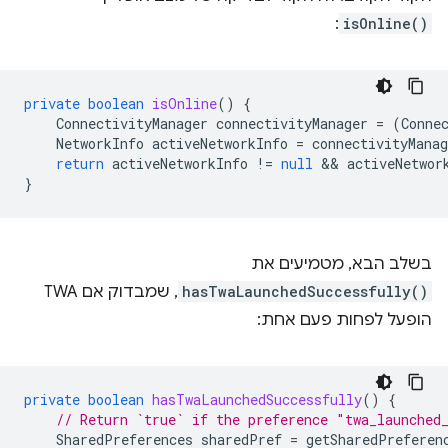
:
isOnline()
private
boolean
isOnline
()
{
ConnectivityManager
connectivityManager
=
(
Conne
NetworkInfo
activeNetworkInfo
=
connectivityManag
return
activeNetworkInfo
!=
null
 && 
activeNetwor
}
בשלב הבא, מטמיעים את
hasTwaLaunchedSuccessfully()
, שמבדוק אם TWA
הופעל לפחות פעם אחת:
private
boolean
hasTwaLaunchedSuccessfully
()
{
// Return `true` if the preference "twa_launched
SharedPreferences
sharedPref
=
getSharedPreferen