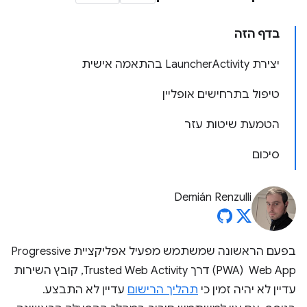
בדף הזה
יצירת LauncherActivity בהתאמה אישית
טיפול בתרחישים אופליין
הטמעת שיטות עזר
סיכום
Demián Renzulli
בפעם הראשונה שמשתמש מפעיל אפליקציית Progressive
Web App ‏ (PWA) דרך Trusted Web Activity, קובץ השירות
עדיין לא יהיה זמין כי
תהליך הרישום
עדיין לא התבצע.