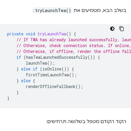
בשלב הבא, מטמיעים את
tryLaunchTwa()
:
private
void
tryLaunchTwa
()
{
// If TWA has already launched successfully, lau
// Otherwise, check connection status. If online
// Otherwise, if offline, render the offline fal
if
(
hasTwaLaunchedSuccessfully
())
{
launchTwa
();
}
else
if
(
isOnline
())
{
firstTimeLaunchTwa
();
}
else
{
renderOfflineFallback
();
}
}
הקוד הקודם מטפל בשלושה תרחישים: