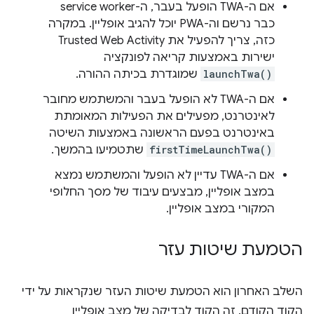
אם ה-TWA הופעל בעבר, ה-service worker
כבר נרשם וה-PWA יוכל להגיב אופליין. במקרה
כזה, צריך להפעיל את Trusted Web Activity
ישירות באמצעות קריאה לפונקציה
launchTwa()
שמוגדרת בכיתה ההורה.
אם ה-TWA לא הופעל בעבר והמשתמש מחובר
לאינטרנט, מפעילים את הפעילות המאומתת
באינטרנט בפעם הראשונה באמצעות השיטה
firstTimeLaunchTwa()
שתטמיעו בהמשך.
אם ה-TWA עדיין לא הופעל והמשתמש נמצא
במצב אופליין, מבצעים עיבוד של מסך החלופי
המקורי במצב אופליין.
הטמעת שיטות עזר
השלב האחרון הוא הטמעת שיטות העזר שנקראות על ידי
הקוד הקודם. זה הקוד לבדיקה של מצב אופליין