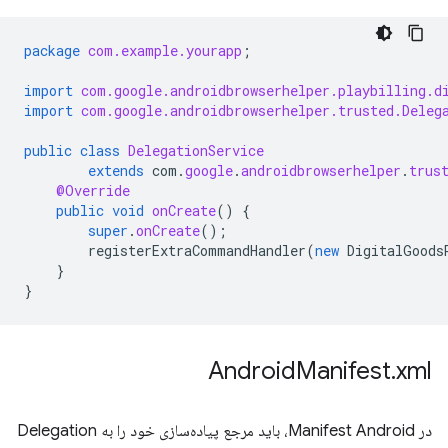
package
com.example.yourapp
;
import
com.google.androidbrowserhelper.playbilling.d
import
com.google.androidbrowserhelper.trusted.Deleg
public
class
DelegationService
extends
com
.
google
.
androidbrowserhelper
.
trus
@Override
public
void
onCreate
()
{
super
.
onCreate
();
registerExtraCommandHandler
(
new
DigitalGoods
}
}
Android
Manifest
.
xml
در Manifest Android، باید مرجع پیاده‌سازی خود را به Delegation