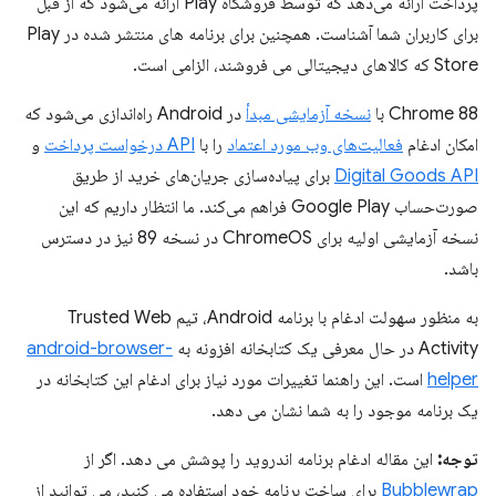
پرداخت ارائه می‌دهد که توسط فروشگاه Play ارائه می‌شود که از قبل
برای کاربران شما آشناست. همچنین برای برنامه های منتشر شده در Play
Store که کالاهای دیجیتالی می فروشند، الزامی است.
Chrome 88 با
نسخه آزمایشی مبدأ
در Android راه‌اندازی می‌شود که
امکان ادغام
فعالیت‌های وب مورد اعتماد
را با
API درخواست پرداخت
و
Digital Goods API
برای پیاده‌سازی جریان‌های خرید از طریق
صورت‌حساب Google Play فراهم می‌کند. ما انتظار داریم که این
نسخه آزمایشی اولیه برای ChromeOS در نسخه 89 نیز در دسترس
باشد.
به منظور سهولت ادغام با برنامه Android، تیم Trusted Web
Activity در حال معرفی یک کتابخانه افزونه به
android-browser-
helper
است. این راهنما تغییرات مورد نیاز برای ادغام این کتابخانه در
یک برنامه موجود را به شما نشان می دهد.
توجه:
این مقاله ادغام برنامه اندروید را پوشش می دهد. اگر از
Bubblewrap
برای ساخت برنامه خود استفاده می کنید، می توانید از