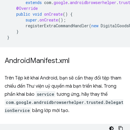
extends
com
.
google
.
androidbrowserhelper
.
trus
@Override
public
void
onCreate
()
{
super
.
onCreate
();
registerExtraCommandHandler
(
new
DigitalGoods
}
}
Android
Manifest
.
xml
Trên Tệp kê khai Android, bạn sẽ cần thay đổi tệp tham
chiếu đến Thư viện uỷ quyền mà bạn triển khai. Trong
phần khai báo
service
tương ứng, hãy thay thế
com.google.androidbrowserhelper.trusted.Delegat
ionService
bằng lớp mới tạo.