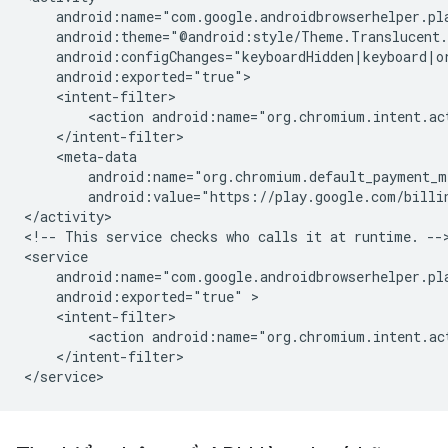
<action
android:name="org.chromium.intent.ac
android:value="https://play.google.com/billi
</activity>

<!--
This
service
checks
who
calls
it
at
runtime.
-->
android:exported="true"
<action
android:name="org.chromium.intent.ac
</intent-filter>
