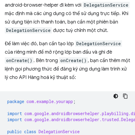
android-browser-helper đi kèm với
DelegationService
mặc định mà các ứng dụng có thể sử dụng trực tiếp. Khi
sử dụng tiện ích thanh toán, bạn cần một phiên bản
DelegationService
được tuỳ chỉnh một chút.
Để làm việc đó, bạn cần tạo lớp
DelegationService
của riêng mình để mở rộng lớp ban đầu và ghi đè
onCreate()
. Bên trong
onCreate()
, bạn cần thêm một
lệnh gọi phương thức để đăng ký ứng dụng làm trình xử
lý cho API Hàng hoá kỹ thuật số:
package
com.example.yourapp
;
import
com.google.androidbrowserhelper.playbilling.d
import
com.google.androidbrowserhelper.trusted.Deleg
public
class
DelegationService