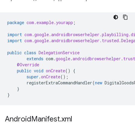
package
com.example.yourapp
;
import
com.google.androidbrowserhelper.playbilling.d
import
com.google.androidbrowserhelper.trusted.Deleg
public
class
DelegationService
extends
com
.
google
.
androidbrowserhelper
.
trus
@Override
public
void
onCreate
()
{
super
.
onCreate
();
registerExtraCommandHandler
(
new
DigitalGoods
}
}
Android
Manifest
.
xml