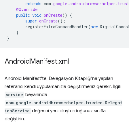
extends
com
.
google
.
androidbrowserhelper
.
trus
@Override
public
void
onCreate
()
{
super
.
onCreate
();
registerExtraCommandHandler
(
new
DigitalGoods
}
}
Android
Manifest
.
xml
Android Manifest'te, Delegasyon Kitaplığı'na yapılan
referansı kendi uygulamanızla değiştirmeniz gerekir. İlgili
service
beyanında
com.google.androidbrowserhelper.trusted.Delegat
ionService
değerini yeni oluşturduğunuz sınıfla
değiştirin.