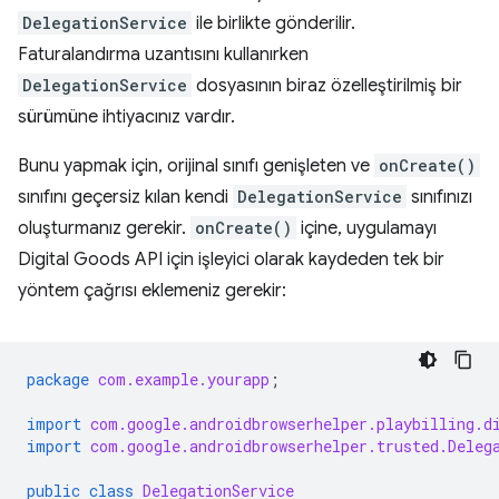
DelegationService
ile birlikte gönderilir.
Faturalandırma uzantısını kullanırken
DelegationService
dosyasının biraz özelleştirilmiş bir
sürümüne ihtiyacınız vardır.
Bunu yapmak için, orijinal sınıfı genişleten ve
onCreate()
sınıfını geçersiz kılan kendi
DelegationService
sınıfınızı
oluşturmanız gerekir.
onCreate()
içine, uygulamayı
Digital Goods API için işleyici olarak kaydeden tek bir
yöntem çağrısı eklemeniz gerekir:
package
com.example.yourapp
;
import
com.google.androidbrowserhelper.playbilling.d
import
com.google.androidbrowserhelper.trusted.Deleg
public
class
DelegationService