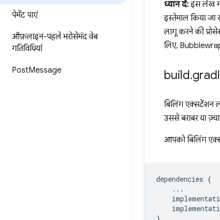
ध्यान दें:
इस लेख में
पेमेंट पाएं
इस्तेमाल किया जा
लागू करने की प्रो
ऑफ़लाइन-पहले भरोसेमंद वेब
लिए, Bubblewrap
गतिविधियां
Post
Message
build
.
grad
बिलिंग एक्सटेंशन ला
उससे बराबर या ज़्य
आपको बिलिंग एक्सट
dependencies
{
...
implementati
implementati
}