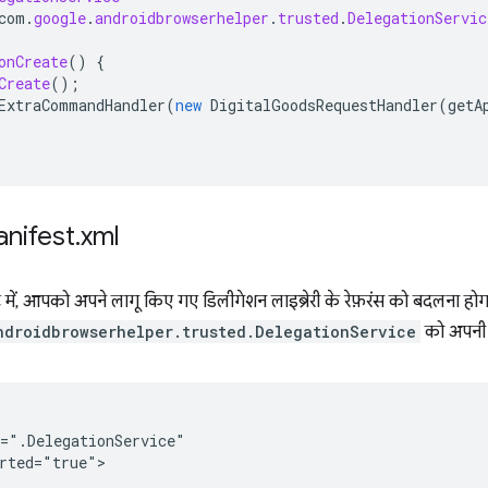
com
.
google
.
androidbrowserhelper
.
trusted
.
DelegationServic
onCreate
()
{
Create
();
ExtraCommandHandler
(
new
DigitalGoodsRequestHandler
(
getA
nifest
.
xml
 में, आपको अपने लागू किए गए डिलीगेशन लाइब्रेरी के रेफ़रंस को बदलना होगा
ndroidbrowserhelper.trusted.DelegationService
को अपनी न
rted="true">
