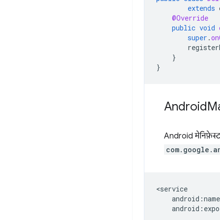
extends
@Override
public
void
super
.
on
register
}
}
Android
Ma
Android मेनिफ़ेस्ट
com.google.a
android:expo