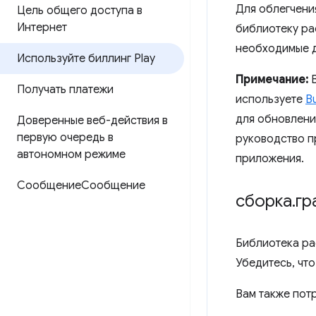
Для облегчени
Цель общего доступа в
Интернет
библиотеку р
необходимые д
Используйте биллинг Play
Примечание:
В
Получать платежи
используете
B
для обновлени
Доверенные веб-действия в
первую очередь в
руководство п
автономном режиме
приложения.
СообщениеСообщение
сборка
.
гр
Библиотека ра
Убедитесь, чт
Вам также пот