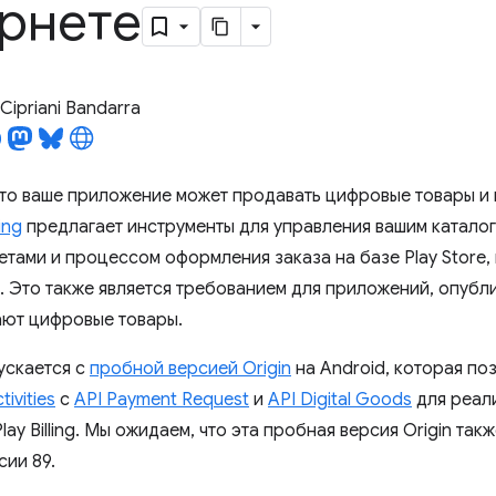
рнете
Cipriani Bandarra
что ваше приложение может продавать цифровые товары и п
ing
предлагает инструменты для управления вашим каталог
етами и процессом оформления заказа на базе Play Store,
 Это также является требованием для приложений, опублик
ют цифровые товары.
ускается с
пробной версией Origin
на Android, которая по
ivities
с
API Payment Request
и
API Digital Goods
для реал
lay Billing. Мы ожидаем, что эта пробная версия Origin так
ии 89.