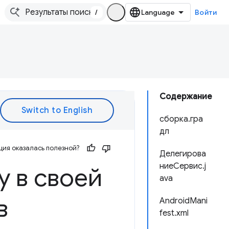
/
Войти
Содержание
сборка.гра
дл
ия оказалась полезной?
Делегирова
ниеСервис.j
y в своей
ava
в
AndroidMani
fest.xml