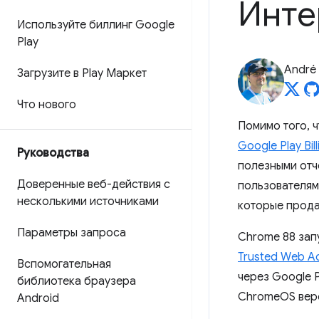
Инте
Используйте биллинг Google
Play
André 
Загрузите в Play Маркет
Что нового
Помимо того, 
Google Play Bill
Руководства
полезными отч
Доверенные веб-действия с
пользователям.
несколькими источниками
которые прода
Параметры запроса
Chrome 88 зап
Trusted Web Act
Вспомогательная
через Google P
библиотека браузера
ChromeOS верс
Android