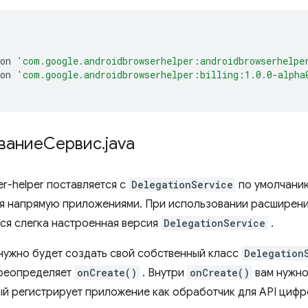
on
'com.google.androidbrowserhelper:androidbrowserhelpe
on
'com.google.androidbrowserhelper:billing:1.0.0-alpha
ваниеСервис
.
java
r-helper поставляется с
DelegationService
по умолчанию
я напрямую приложениями. При использовании расширения
ся слегка настроенная версия
DelegationService
.
 нужно будет создать свой собственный класс
Delegation
ереопределяет
onCreate()
. Внутри
onCreate()
вам нужно
ый регистрирует приложение как обработчик для API цифр