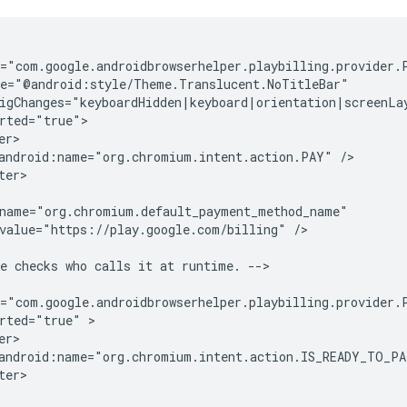
android:name="org.chromium.intent.action.PAY"
value="https://play.google.com/billing"
/>

e
checks
who
calls
it
at
runtime.
-->

rted="true"
android:name="org.chromium.intent.action.IS_READY_TO_P
er>
