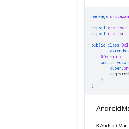
package
com.exam
import
com.googl
import
com.googl
public
class
Del
extends
@Override
public
void
super
.
on
register
}
}
Android
Ma
В Android Mani