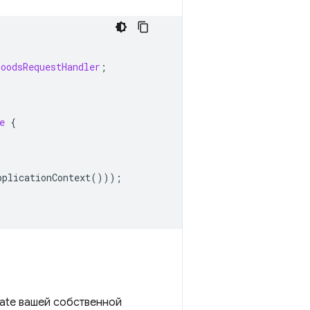
GoodsRequestHandler
;
e
{
pplicationContext
()));
gate вашей собственной