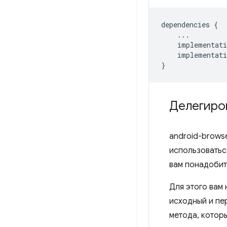
dependencies
{
...
implementati
implementati
}
Делегиро
android-browse
использоватьс
вам понадобит
Для этого вам
исходный и п
метода, котор