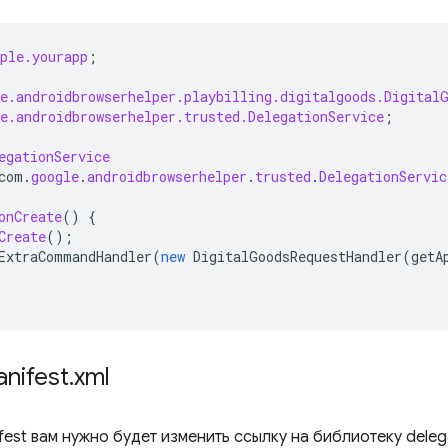
ple.yourapp
;
e.androidbrowserhelper.playbilling.digitalgoods.Digital
e.androidbrowserhelper.trusted.DelegationService
;
egationService
com
.
google
.
androidbrowserhelper
.
trusted
.
DelegationServic
onCreate
()
{
Create
();
ExtraCommandHandler
(
new
DigitalGoodsRequestHandler
(
getA
nifest
.
xml
fest вам нужно будет изменить ссылку на библиотеку dele