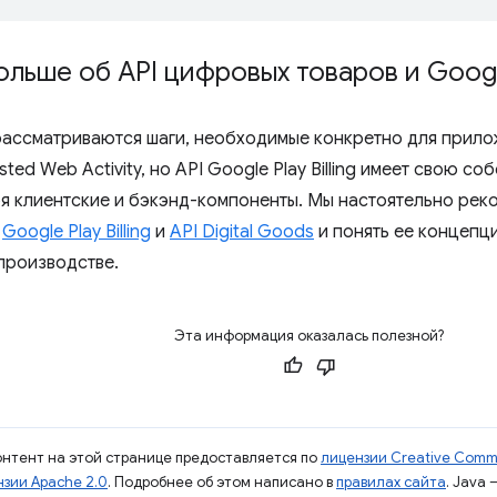
ольше об API цифровых товаров и Google 
 рассматриваются шаги, необходимые конкретно для прило
sted Web Activity, но API Google Play Billing имеет свою 
бя клиентские и бэкэнд-компоненты. Мы настоятельно рек
ю
Google Play Billing
и
API Digital Goods
и понять ее концепц
производстве.
Эта информация оказалась полезной?
контент на этой странице предоставляется по
лицензии Creative Commo
зии Apache 2.0
. Подробнее об этом написано в
правилах сайта
. Java