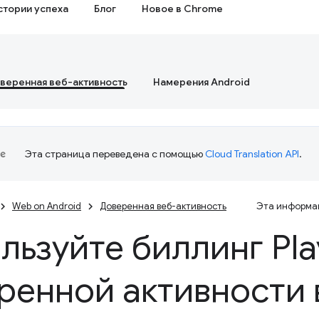
стории успеха
Блог
Новое в Chrome
веренная веб-активность
Намерения Android
Эта страница переведена с помощью
Cloud Translation API
.
Web on Android
Доверенная веб-активность
Эта информац
льзуйте биллинг Pla
ренной активности 