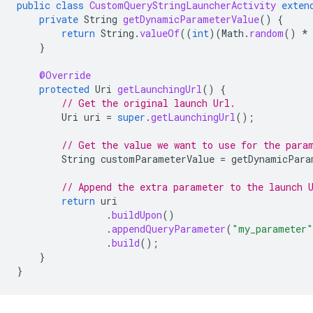
public
class
CustomQueryStringLauncherActivity
exten
private
String
getDynamicParameterValue
()
{
return
String
.
valueOf
((
int
)(
Math
.
random
()
*
}
@Override
protected
Uri
getLaunchingUrl
()
{
// Get the original launch Url.
Uri
uri
=
super
.
getLaunchingUrl
();
// Get the value we want to use for the para
String
customParameterValue
=
getDynamicPara
// Append the extra parameter to the launch 
return
uri
.
buildUpon
()
.
appendQueryParameter
(
"my_parameter"
.
build
();
}
}