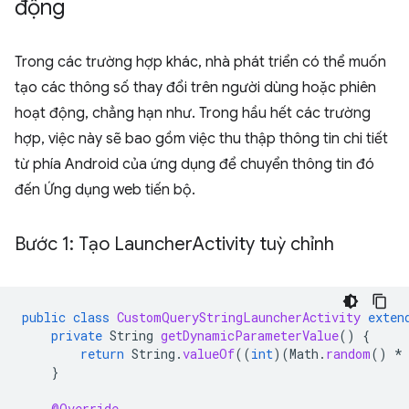
động
Trong các trường hợp khác, nhà phát triển có thể muốn
tạo các thông số thay đổi trên người dùng hoặc phiên
hoạt động, chẳng hạn như. Trong hầu hết các trường
hợp, việc này sẽ bao gồm việc thu thập thông tin chi tiết
từ phía Android của ứng dụng để chuyển thông tin đó
đến Ứng dụng web tiến bộ.
Bước 1: Tạo Launcher
Activity tuỳ chỉnh
public
class
CustomQueryStringLauncherActivity
exten
private
String
getDynamicParameterValue
()
{
return
String
.
valueOf
((
int
)(
Math
.
random
()
*
}
@Override