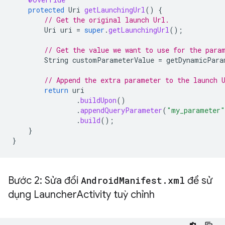
protected
Uri
getLaunchingUrl
()
{
// Get the original launch Url.
Uri
uri
=
super
.
getLaunchingUrl
();
// Get the value we want to use for the para
String
customParameterValue
=
getDynamicPara
// Append the extra parameter to the launch 
return
uri
.
buildUpon
()
.
appendQueryParameter
(
"my_parameter"
.
build
();
}
}
Bước 2: Sửa đổi
Android
Manifest
.
xml
để sử
dụng Launcher
Activity tuỳ chỉnh