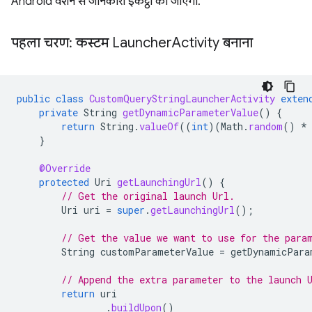
Android वर्शन से जानकारी इकट्ठा की जाएगी.
पहला चरण: कस्टम Launcher
Activity बनाना
public
class
CustomQueryStringLauncherActivity
exten
private
String
getDynamicParameterValue
()
{
return
String
.
valueOf
((
int
)(
Math
.
random
()
*
}
@Override
protected
Uri
getLaunchingUrl
()
{
// Get the original launch Url.
Uri
uri
=
super
.
getLaunchingUrl
();
// Get the value we want to use for the para
String
customParameterValue
=
getDynamicPara
// Append the extra parameter to the launch 
return
uri
.
buildUpon
()