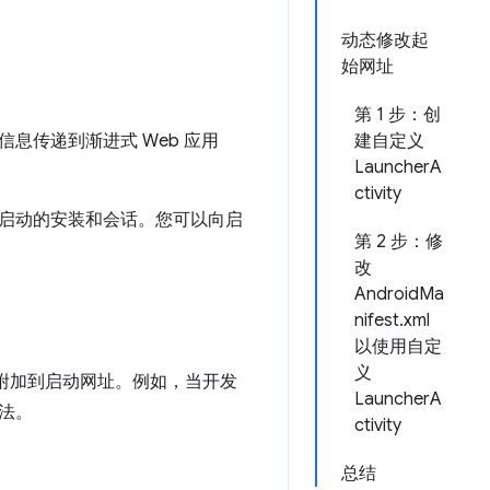
动态修改起
始网址
第 1 步：创
中的信息传递到渐进式 Web 应用
建自定义
LauncherA
ctivity
ity 启动的安装和会话。您可以向启
第 2 步：修
改
AndroidMa
nifest.xml
以使用自定
义
数附加到启动网址。例如，当开发
LauncherA
用法。
ctivity
总结