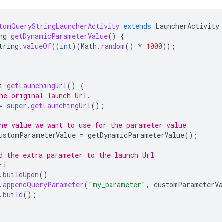
tomQueryStringLauncherActivity
extends
LauncherActivity
ng
getDynamicParameterValue
()
{
tring
.
valueOf
((
int
)(
Math
.
random
()
*
1000
));
i
getLaunchingUrl
()
{
he original launch Url.
=
super
.
getLaunchingUrl
();
he value we want to use for the parameter value
ustomParameterValue
=
getDynamicParameterValue
();
d the extra parameter to the launch Url
ri
.
buildUpon
()
.
appendQueryParameter
(
"my_parameter"
,
customParameterV
.
build
();