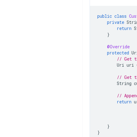
public
class
Cus
private
Stri
return
S
}
@Override
protected
Ur
// Get t
Uri
uri
// Get t
String
c
// Appen
return
u
}
}