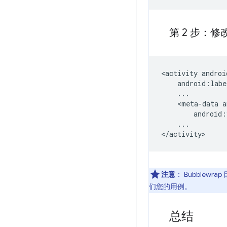
第 2 步：修
<activity
<meta-data
android:
...

注意
：
Bubblew
们您的用例。
总结