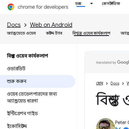
ডক্স
কেস স্টাডিজ
Docs
Web on Android
অ্যান্ড্রয়েডে ওয়েব
কাস্টম ট্যাব
বিশ্বস্ত ওয়েব কার্যকলাপ
অ্যান
বিশ্বস্ত ওয়েব কার্যকলাপ
ওভারভিউ
শুরু করুন
হোম
Docs
W
ওয়েব ডেভেলপারদের জন্য
বিশ্বস্
অ্যান্ড্রয়েড ধারণা
ইন্টিগ্রেশন গাইড
Peter
ইকোসিস্টেম