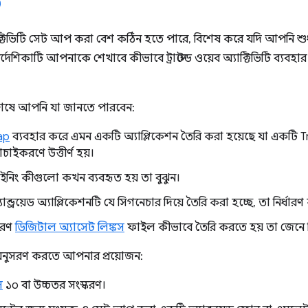
অ্যাক্টিভিটি সেট আপ করা বেশ কঠিন হতে পারে, বিশেষ করে যদি আপনি শু
্দেশিকাটি আপনাকে শেখাবে কীভাবে ট্রাস্টেড ওয়েব অ্যাক্টিভিটি ব্যবহা
 শেষে আপনি যা জানতে পারবেন:
ap
ব্যবহার করে এমন একটি অ্যাপ্লিকেশন তৈরি করা হয়েছে যা একটি T
চাইকরণে উত্তীর্ণ হয়।
নিং কীগুলো কখন ব্যবহৃত হয় তা বুঝুন।
্ড্রয়েড অ্যাপ্লিকেশনটি যে সিগনেচার দিয়ে তৈরি করা হচ্ছে, তা নির্ধা
ারণ
ডিজিটাল অ্যাসেট লিঙ্কস
ফাইল কীভাবে তৈরি করতে হয় তা জেনে 
 অনুসরণ করতে আপনার প্রয়োজন:
স
১০ বা উচ্চতর সংস্করণ।