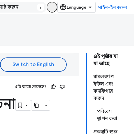
/
সাইন-ইন করুন
এই পৃষ্ঠায় যা
যা আছে
বাবলর‍্যাপ
ইনস্টল এবং
এটি কাজে লেগেছে?
কনফিগার
ূচনা
করুন
পরিবেশ
স্থাপন করা
প্রকল্পটি শুরু