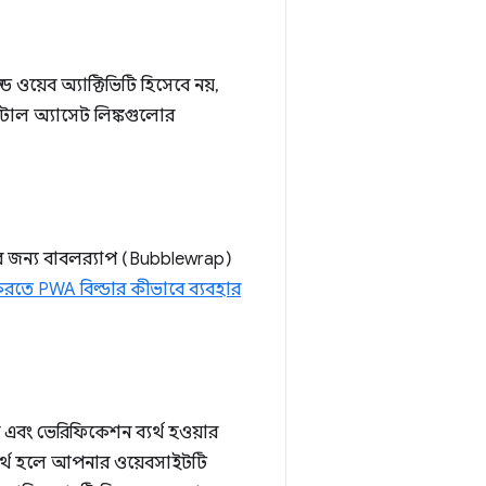
ওয়েব অ্যাক্টিভিটি হিসেবে নয়,
টাল অ্যাসেট লিঙ্কগুলোর
ৈরির জন্য বাবলর‍্যাপ (Bubblewrap)
করতে PWA বিল্ডার কীভাবে ব্যবহার
এবং ভেরিফিকেশন ব্যর্থ হওয়ার
যর্থ হলে আপনার ওয়েবসাইটটি