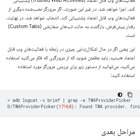
فعالیت‌های وب قابل اعتماد (Trusted Web Activities) پشتیبانی
کند، اجرا خواهد شد. در غیر این صورت، اگر مرورگر نصب‌شده دیگری از
فعالیت‌های وب قابل اعتماد پشتیبانی کند، انتخاب خواهد شد. در نهایت،
رفتار پیش‌فرض، بازگشت به حالت تب‌های سفارشی (Custom Tabs)
است.
این یعنی اگر در حال اشکال‌زدایی چیزی در رابطه با فعالیت‌های وب قابل
اعتماد هستید، باید مطمئن شوید که از مرورگری که فکر می‌کنید استفاده
می‌کنید. می‌توانید از دستور زیر برای بررسی مرورگر مورد استفاده
استفاده کنید:
>
adb
logcat
-v
brief
|
grep
-e
TWAProviderPicker

D/TWAProviderPicker
(
17168
)
:
Found
TWA
provider,
fini
مراحل بعدی