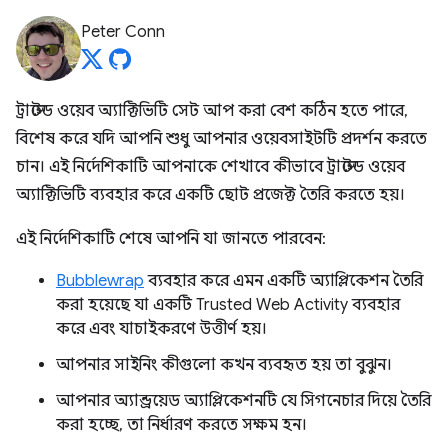
Peter Conn
ট্রাস্টেড ওয়েব অ্যাক্টিভিটি সেট আপ করা বেশ কঠিন হতে পারে,
বিশেষ করে যদি আপনি শুধু আপনার ওয়েবসাইটটি প্রদর্শন করতে
চান। এই নির্দেশিকাটি আপনাকে শেখাবে কীভাবে ট্রাস্টেড ওয়েব
অ্যাক্টিভিটি ব্যবহার করে একটি ছোট প্রজেক্ট তৈরি করতে হয়।
এই নির্দেশিকাটি শেষে আপনি যা জানতে পারবেন:
Bubblewrap
ব্যবহার করে এমন একটি অ্যাপ্লিকেশন তৈরি
করা হয়েছে যা একটি Trusted Web Activity ব্যবহার
করে এবং যাচাইকরণে উত্তীর্ণ হয়।
আপনার সাইনিং কীগুলো কখন ব্যবহৃত হয় তা বুঝুন।
আপনার অ্যান্ড্রয়েড অ্যাপ্লিকেশনটি যে সিগনেচার দিয়ে তৈরি
করা হচ্ছে, তা নির্ধারণ করতে সক্ষম হন।