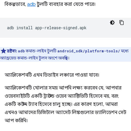
বিকল্পভাবে,
adb
টুলটি ব্যবহার করা যেতে পারে।
adb
install
দ্রষ্টব্য:
কমান্ড-লাইন টুলটি
মধ্যে
adb
android_sdk/platform-tools/
অ্যান্ড্রয়েড কমান্ড-লাইন টুলস অংশে অবস্থিত।
অ্যাপ্লিকেশনটি এখন ডিভাইস লঞ্চারে পাওয়া যাবে।
অ্যাপ্লিকেশনটি খোলার সময় আপনি লক্ষ্য করবেন যে, আপনার
ওয়েবসাইটটি একটি ট্রাস্টেড ওয়েব অ্যাক্টিভিটি হিসেবে নয়, বরং
একটি কাস্টম ট্যাব হিসেবে চালু হচ্ছে। এর কারণ হলো, আমরা
এখনও আমাদের ডিজিটাল অ্যাসেট লিঙ্কগুলোর ভ্যালিডেশন সেট
আপ করিনি।