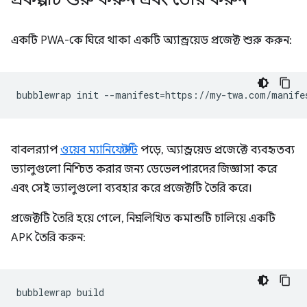
একটি PWA-কে ঘিরে থাকা একটি অ্যান্ড্রয়েড প্রজেক্ট শুরু করুন:
bubblewrap
init
--manifest
=
বাবলর‍্যাপ
ওয়েব ম্যানিফেস্টটি
পড়ে, অ্যান্ড্রয়েড প্রজেক্টে ব্যবহৃতব্য
ভ্যালুগুলো নিশ্চিত করার জন্য ডেভেলপারদের জিজ্ঞাসা করে
এবং সেই ভ্যালুগুলো ব্যবহার করে প্রজেক্টটি তৈরি করে।
প্রজেক্টটি তৈরি হয়ে গেলে, নিম্নলিখিত কমান্ডটি চালিয়ে একটি
APK তৈরি করুন:
bubblewrap