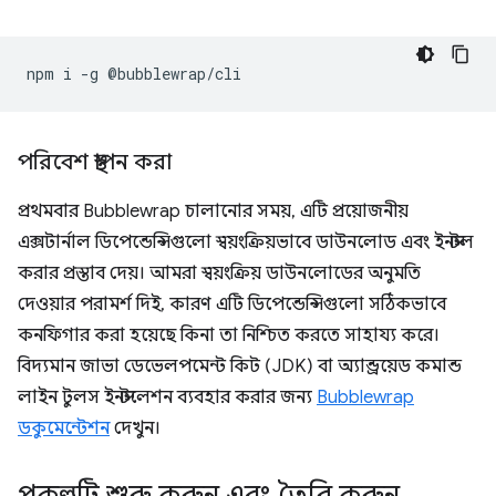
npm
i
-g
পরিবেশ স্থাপন করা
প্রথমবার Bubblewrap চালানোর সময়, এটি প্রয়োজনীয়
এক্সটার্নাল ডিপেন্ডেন্সিগুলো স্বয়ংক্রিয়ভাবে ডাউনলোড এবং ইনস্টল
করার প্রস্তাব দেয়। আমরা স্বয়ংক্রিয় ডাউনলোডের অনুমতি
দেওয়ার পরামর্শ দিই, কারণ এটি ডিপেন্ডেন্সিগুলো সঠিকভাবে
কনফিগার করা হয়েছে কিনা তা নিশ্চিত করতে সাহায্য করে।
বিদ্যমান জাভা ডেভেলপমেন্ট কিট (JDK) বা অ্যান্ড্রয়েড কমান্ড
লাইন টুলস ইনস্টলেশন ব্যবহার করার জন্য
Bubblewrap
ডকুমেন্টেশন
দেখুন।
প্রকল্পটি শুরু করুন এবং তৈরি করুন