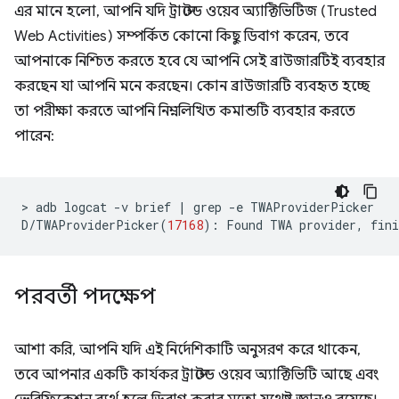
এর মানে হলো, আপনি যদি ট্রাস্টেড ওয়েব অ্যাক্টিভিটিজ (Trusted
Web Activities) সম্পর্কিত কোনো কিছু ডিবাগ করেন, তবে
আপনাকে নিশ্চিত করতে হবে যে আপনি সেই ব্রাউজারটিই ব্যবহার
করছেন যা আপনি মনে করছেন। কোন ব্রাউজারটি ব্যবহৃত হচ্ছে
তা পরীক্ষা করতে আপনি নিম্নলিখিত কমান্ডটি ব্যবহার করতে
পারেন:
>
adb
logcat
-v
brief
|
grep
-e
TWAProviderPicker

D/TWAProviderPicker
(
17168
)
:
Found
TWA
provider,
fini
পরবর্তী পদক্ষেপ
আশা করি, আপনি যদি এই নির্দেশিকাটি অনুসরণ করে থাকেন,
তবে আপনার একটি কার্যকর ট্রাস্টেড ওয়েব অ্যাক্টিভিটি আছে এবং