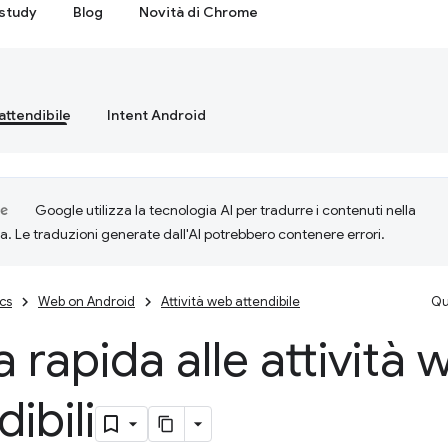
study
Blog
Novità di Chrome
attendibile
Intent Android
Google utilizza la tecnologia AI per tradurre i contenuti nella
ta. Le traduzioni generate dall'AI potrebbero contenere errori.
cs
Web on Android
Attività web attendibile
Qu
 rapida alle attività 
ibili