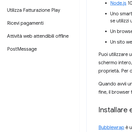
Node.js
10
Utilizza Fatturazione Play
Uno smart
se utilizz
Ricevi pagamenti
Un browser
Attività web attendibili offline
Un sito we
Post
Message
Puoi utilizzare
schermo intero, 
proprietà. Per 
Quando avvii un'
fine, il browser
Installare
Bubblewrap
è u