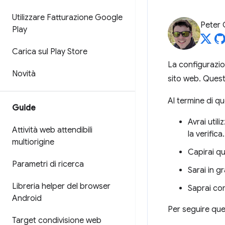
Utilizzare Fatturazione Google
Peter
Play
Carica sul Play Store
La configurazion
Novità
sito web. Questa
Al termine di q
Guide
Avrai util
Attività web attendibili
la verifica.
multiorigine
Capirai qu
Parametri di ricerca
Sarai in g
Libreria helper del browser
Saprai co
Android
Per seguire que
Target condivisione web