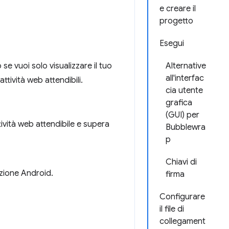
e creare il
progetto
Esegui
 se vuoi solo visualizzare il tuo
Alternative
all'interfac
ttività web attendibili.
cia utente
grafica
(GUI) per
tività web attendibile e supera
Bubblewra
p
Chiavi di
azione Android.
firma
Configurare
il file di
collegament