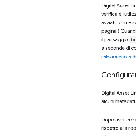
Digital Asset L
verifica è l'util
avviato come sc
pagina.) Quand
il passaggio
in
a seconda di com
relazionano a 
Configurar
Digital Asset Li
alcuni metadati
Dopo aver creato
rispetto alla r