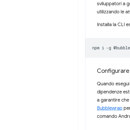
sviluppatori a 
utilizzando le at
Installa la CL
npm
i
-g
Configurare
Quando esegui B
dipendenze este
a garantire che
Bubblewrap
per
comando Androi