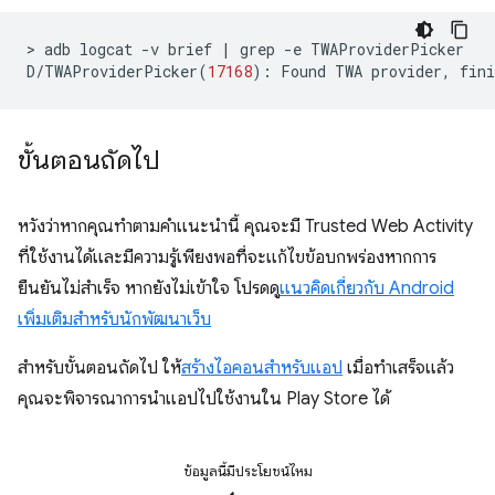
>
adb
logcat
-v
brief
|
grep
-e
TWAProviderPicker

D/TWAProviderPicker
(
17168
)
:
Found
TWA
provider,
fini
ขั้นตอนถัดไป
หวังว่าหากคุณทำตามคำแนะนำนี้ คุณจะมี Trusted Web Activity
ที่ใช้งานได้และมีความรู้เพียงพอที่จะแก้ไขข้อบกพร่องหากการ
ยืนยันไม่สำเร็จ หากยังไม่เข้าใจ โปรดดู
แนวคิดเกี่ยวกับ Android
เพิ่มเติมสำหรับนักพัฒนาเว็บ
สำหรับขั้นตอนถัดไป ให้
สร้างไอคอนสำหรับแอป
เมื่อทำเสร็จแล้ว
คุณจะพิจารณาการนำแอปไปใช้งานใน Play Store ได้
ข้อมูลนี้มีประโยชน์ไหม