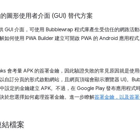
ap 的圖形使用者介面 (GUI) 替代方案
供 GUI 介面，可使用 Bubblewrap 程式庫產生受信任的網
如何使用 PWA Builder 建立可開啟 PWA 的 Android 應用程
sset Links 會考量 APK 的簽署金鑰，因此驗證失敗的常見原因
自訂分頁的形式啟動網站，且網頁頂端會顯示瀏覽器 UI)。Bubb
中設定的金鑰建立 APK。不過，在 Google Play 發布應用
決於您選擇如何處理簽署金鑰。進一步瞭解
簽署金鑰，以及簽署金鑰與
連結檔案