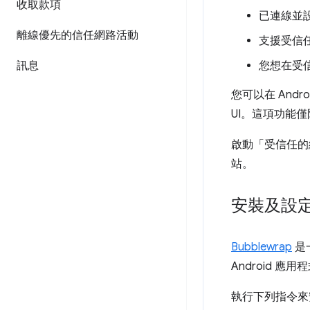
收取款項
已連線並設
離線優先的信任網路活動
支援受信
訊息
您想在受
您可以在 An
UI。這項功能
啟動「受信任的
站。
安裝及設定 B
Bubblewrap
是
Android 
執行下列指令來安