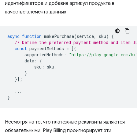
идентификатора и добавив артикул продукта в
качестве элемента данных:
async
function
makePurchase
(
service
,
sku
)
{
// Define the preferred payment method and item I
const
paymentMethods
=
[{
supportedMethods
:
"https://play.google.com/bi
data
:
{
sku
:
sku
,
}
}];
...
}
Несмотря на то, что платежные реквизиты являются
обязательными, Play Billing проигнорирует эти