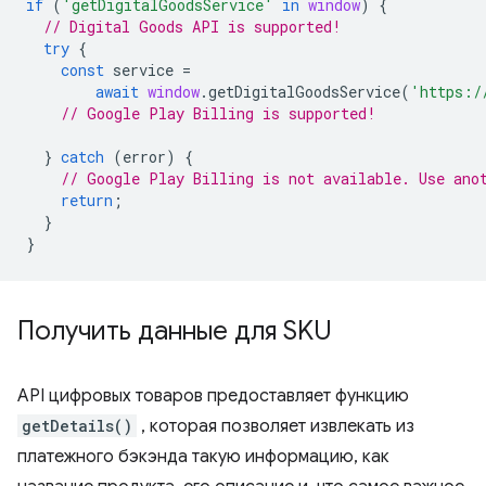
if
(
'getDigitalGoodsService'
in
window
)
{
// Digital Goods API is supported!
try
{
const
service
=
await
window
.
getDigitalGoodsService
(
'https:/
// Google Play Billing is supported!
}
catch
(
error
)
{
// Google Play Billing is not available. Use ano
return
;
}
}
Получить данные для SKU
API цифровых товаров предоставляет функцию
getDetails()
, которая позволяет извлекать из
платежного бэкэнда такую ​​информацию, как