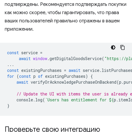
подтверждены. Рекомендуется подтверждать покупки
как можно скорее, чтобы гарантировать, что права
ваших пользователей правильно отражены в вашем
приложении.
const
service
=
await
window
.
getDigitalGoodsService
(
"https://pl
...
const
existingPurchases
=
await
service
.
listPurchase
for
(
const
p
of
existingPurchases
)
{
await
verifyOrAcknowledgePurchaseOnBackend
(
p
.
pur
// Update the UI with items the user is already 
console
.
log
(
`Users has entitlement for 
${
p
.
itemI
}
Проверьте свою интеграцию