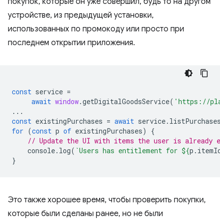
покупок, которые он уже совершил, будь то на другом
устройстве, из предыдущей установки,
использованных по промокоду или просто при
последнем открытии приложения.
const
service
=
await
window
.
getDigitalGoodsService
(
'https://pl
...
const
existingPurchases
=
await
service
.
listPurchase
for
(
const
p
of
existingPurchases
)
{
// Update the UI with items the user is already 
console
.
log
(
`Users has entitlement for 
${
p
.
itemI
}
Это также хорошее время, чтобы проверить покупки,
которые были сделаны ранее, но не были