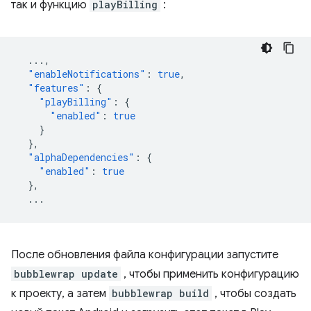
так и функцию
playBilling
:
...
,
"enableNotifications"
:
true
,
"features"
:
{
"playBilling"
:
{
"enabled"
:
true
}
},
"alphaDependencies"
:
{
"enabled"
:
true
},
...
После обновления файла конфигурации запустите
bubblewrap update
, чтобы применить конфигурацию
к проекту, а затем
bubblewrap build
, чтобы создать