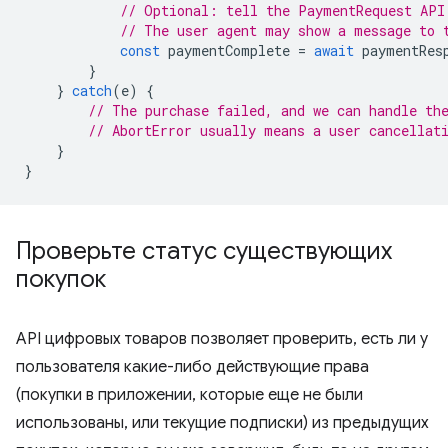
// Optional: tell the PaymentRequest API
// The user agent may show a message to 
const
paymentComplete
=
await
paymentRes
}
}
catch
(
e
)
{
// The purchase failed, and we can handle th
// AbortError usually means a user cancellat
}
}
Проверьте статус существующих
покупок
API цифровых товаров позволяет проверить, есть ли у
пользователя какие-либо действующие права
(покупки в приложении, которые еще не были
использованы, или текущие подписки) из предыдущих