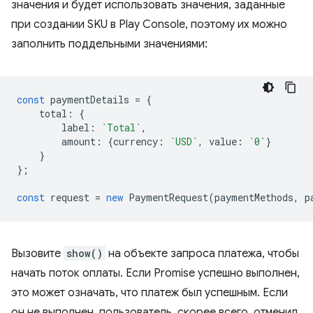
значения и будет использовать значения, заданные
при создании SKU в Play Console, поэтому их можно
заполнить поддельными значениями:
const
paymentDetails
=
{
total
:
{
label
:
`Total`
,
amount
:
{
currency
:
`USD`
,
value
:
`0`
}
}
};
const
request
=
new
PaymentRequest
(
paymentMethods
,
p
Вызовите
show()
на объекте запроса платежа, чтобы
начать поток оплаты. Если Promise успешно выполнен,
это может означать, что платеж был успешным. Если
он не выполнен, пользователь, скорее всего, отменил