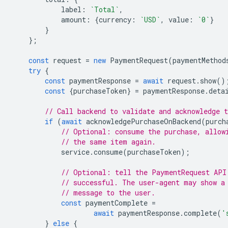
label
:
`Total`
,
amount
:
{
currency
:
`USD`
,
value
:
`0`
}
}
};
const
request
=
new
PaymentRequest
(
paymentMethod
try
{
const
paymentResponse
=
await
request
.
show
()
const
{
purchaseToken
}
=
paymentResponse
.
deta
// Call backend to validate and acknowledge t
if
(
await
acknowledgePurchaseOnBackend
(
purch
// Optional: consume the purchase, allow
// the same item again.
service
.
consume
(
purchaseToken
);
// Optional: tell the PaymentRequest API
// successful. The user-agent may show a
// message to the user.
const
paymentComplete
=
await
paymentResponse
.
complete
(
'
}
else
{