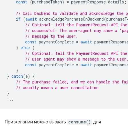
const
{
purchaseToken
}
=
paymentResponse
.
details
;
// Call backend to validate and acknowledge the p
if
(
await
acknowledgePurchaseOnBackend
(
purchaseT
// Optional: tell the PaymentRequest API the
// successful. The user-agent may show a "pa
// message to the user.
const
paymentComplete
=
await
paymentRespons
}
else
{
// Optional: tell the PaymentRequest API the
// user agent may show a message to the user
const
paymentComplete
=
await
paymentRespons
}
}
catch
(
e
)
{
// The purchase failed, and we can handle the fa
// usually means a user cancellation
}
...
При желании можно вызвать
consume()
для