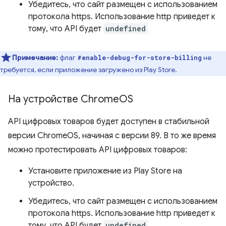
Убедитесь, что сайт размещен с использованием
протокола https. Использование http приведет к
тому, что API будет
undefined
Примечание:
флаг
не
#enable-debug-for-store-billing
требуется, если приложение загружено из Play Store.
На устройстве Chrome
OS
API цифровых товаров будет доступен в стабильной
версии ChromeOS, начиная с версии 89. В то же время
можно протестировать API цифровых товаров:
Установите приложение из Play Store на
устройство.
Убедитесь, что сайт размещен с использованием
протокола https. Использование http приведет к
тому, что API будет
undefined