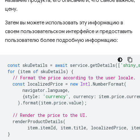
название продукта, его описание и, что самое важное,
цену.
Затем вы можете использовать эту информацию в
своем пользовательском интерфейсе и предоставить
пользователю более подробную информацию:
const
skuDetails
=
await
service
.
getDetails
([
'shiny_
for
(
item
of
skuDetails
)
{
// Format the price according to the user locale.
const
localizedPrice
=
new
Intl
.
NumberFormat
(
navigator
.
language
,
{
style
:
'currency'
,
currency
:
item
.
price
.
curre
).
format
(
item
.
price
.
value
);
// Render the price to the UI.
renderProductDetails
(
item
.
itemId
,
item
.
title
,
localizedPrice
,
ite
}