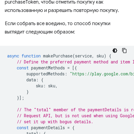
purchaseToken, чтобы отметить покупку как
использованную и разрешить повторную покупку.
Если собрать все воедино, то способ покупки
выглядит следующим образом:
async
function
makePurchase
(
service
,
sku
)
{
// Define the preferred payment method and item 
const
paymentMethods
=
[{
supportedMethods
:
"https://play.google.com/b
data
:
{
sku
:
sku
,
}
}];
// The "total" member of the paymentDetails is r
// Request API, but is not used when using Googl
// set it up with bogus details.
const
paymentDetails
=
{
total
:
{