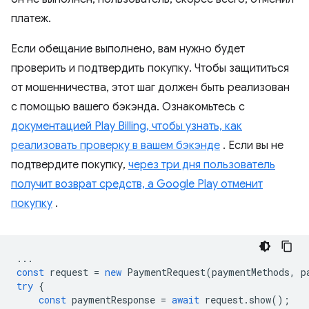
платеж.
Если обещание выполнено, вам нужно будет
проверить и подтвердить покупку. Чтобы защититься
от мошенничества, этот шаг должен быть реализован
с помощью вашего бэкэнда. Ознакомьтесь с
документацией Play Billing, чтобы узнать, как
реализовать проверку в вашем бэкэнде
. Если вы не
подтвердите покупку,
через три дня пользователь
получит возврат средств, а Google Play отменит
покупку
.
...
const
request
=
new
PaymentRequest
(
paymentMethods
,
p
try
{
const
paymentResponse
=
await
request
.
show
();