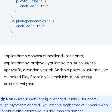
"playBilling"
:
{
"enabled"
:
true
}
},
"alphaDependencies"
:
{
"enabled"
:
true
},
...
Yapılandırma dosyası güncellendikten sonra,
yapılandırmayı projeye uygulamak için
bubblewrap
update
'ü, ardından yeni bir Android paketi oluşturmak ve
bu paketi Play Store'a yüklemek için
bubblewrap
build
'ü çalıştırın.
Not:
Güvenilir Web Etkinliği'ni Android Studio'yu kullanarak
oluşturuyorsanız Android uygulamanızı değiştirme ve Güvenilir Web
Etkinliği'ni etkinleştirmeyle ilgili
dokümanlara göz atın
.