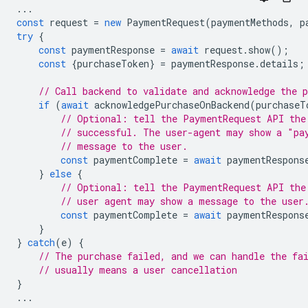
...
const
request
=
new
PaymentRequest
(
paymentMethods
,
p
try
{
const
paymentResponse
=
await
request
.
show
();
const
{
purchaseToken
}
=
paymentResponse
.
details
;
// Call backend to validate and acknowledge the p
if
(
await
acknowledgePurchaseOnBackend
(
purchaseT
// Optional: tell the PaymentRequest API the
// successful. The user-agent may show a "pa
// message to the user.
const
paymentComplete
=
await
paymentRespons
}
else
{
// Optional: tell the PaymentRequest API the
// user agent may show a message to the user
const
paymentComplete
=
await
paymentRespons
}
}
catch
(
e
)
{
// The purchase failed, and we can handle the fa
// usually means a user cancellation
}
...