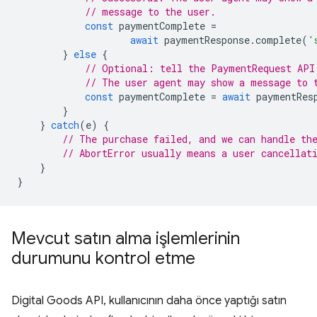
// message to the user.
const
paymentComplete
=
await
paymentResponse
.
complete
(
'
}
else
{
// Optional: tell the PaymentRequest API
// The user agent may show a message to 
const
paymentComplete
=
await
paymentRes
}
}
catch
(
e
)
{
// The purchase failed, and we can handle th
// AbortError usually means a user cancellat
}
}
Mevcut satın alma işlemlerinin
durumunu kontrol etme
Digital Goods API, kullanıcının daha önce yaptığı satın