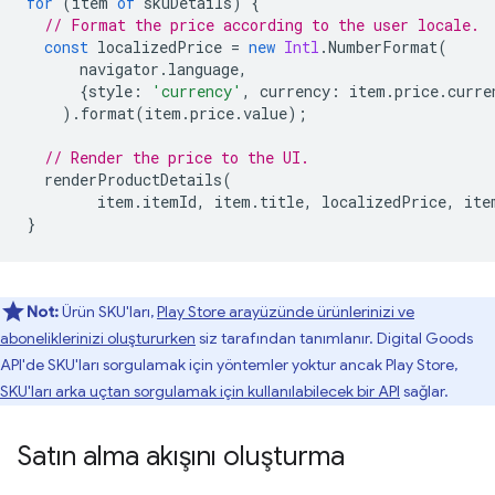
for
(
item
of
skuDetails
)
{
// Format the price according to the user locale.
const
localizedPrice
=
new
Intl
.
NumberFormat
(
navigator
.
language
,
{
style
:
'currency'
,
currency
:
item
.
price
.
curre
).
format
(
item
.
price
.
value
);
// Render the price to the UI.
renderProductDetails
(
item
.
itemId
,
item
.
title
,
localizedPrice
,
ite
}
Not:
Ürün SKU'ları,
Play Store arayüzünde ürünlerinizi ve
aboneliklerinizi oluştururken
siz tarafından tanımlanır. Digital Goods
API'de SKU'ları sorgulamak için yöntemler yoktur ancak Play Store,
SKU'ları arka uçtan sorgulamak için kullanılabilecek bir API
sağlar.
Satın alma akışını oluşturma