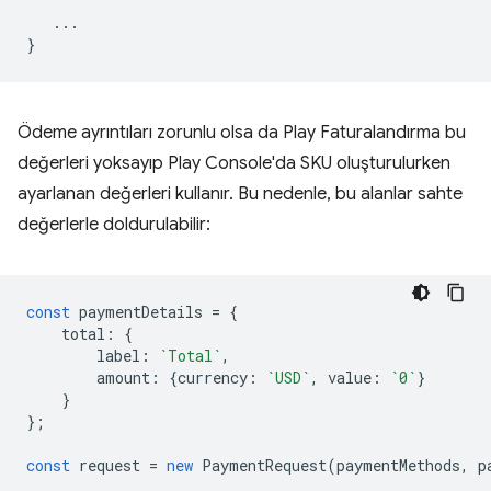
...
}
Ödeme ayrıntıları zorunlu olsa da Play Faturalandırma bu
değerleri yoksayıp Play Console'da SKU oluşturulurken
ayarlanan değerleri kullanır. Bu nedenle, bu alanlar sahte
değerlerle doldurulabilir:
const
paymentDetails
=
{
total
:
{
label
:
`Total`
,
amount
:
{
currency
:
`USD`
,
value
:
`0`
}
}
};
const
request
=
new
PaymentRequest
(
paymentMethods
,
p