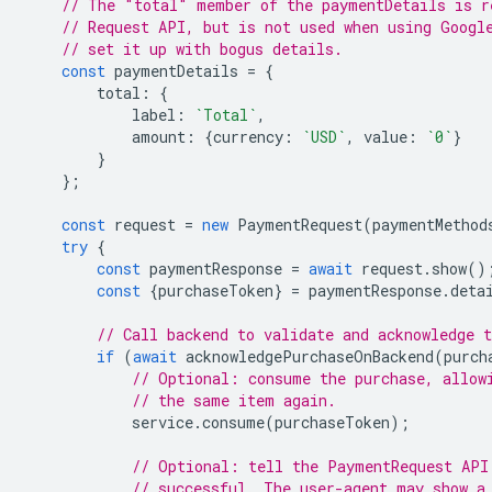
// The "total" member of the paymentDetails is r
// Request API, but is not used when using Googl
// set it up with bogus details.
const
paymentDetails
=
{
total
:
{
label
:
`Total`
,
amount
:
{
currency
:
`USD`
,
value
:
`0`
}
}
};
const
request
=
new
PaymentRequest
(
paymentMethod
try
{
const
paymentResponse
=
await
request
.
show
()
const
{
purchaseToken
}
=
paymentResponse
.
deta
// Call backend to validate and acknowledge t
if
(
await
acknowledgePurchaseOnBackend
(
purch
// Optional: consume the purchase, allow
// the same item again.
service
.
consume
(
purchaseToken
);
// Optional: tell the PaymentRequest API
// successful. The user-agent may show a