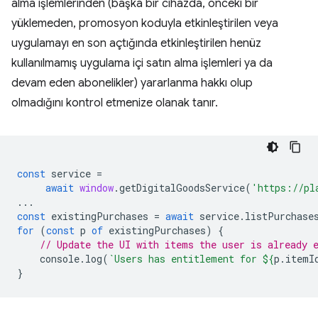
alma işlemlerinden (başka bir cihazda, önceki bir
yüklemeden, promosyon koduyla etkinleştirilen veya
uygulamayı en son açtığında etkinleştirilen henüz
kullanılmamış uygulama içi satın alma işlemleri ya da
devam eden abonelikler) yararlanma hakkı olup
olmadığını kontrol etmenize olanak tanır.
const
service
=
await
window
.
getDigitalGoodsService
(
'https://pl
...
const
existingPurchases
=
await
service
.
listPurchase
for
(
const
p
of
existingPurchases
)
{
// Update the UI with items the user is already 
console
.
log
(
`Users has entitlement for 
${
p
.
itemI
}