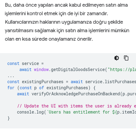
Bu, daha önce yapılan ancak kabul edilmeyen satın alma
işlemlerini kontrol etmek için de iyi bir zamandır.
Kullanıcılarınızın haklarının uygulamanıza doğru şekilde
yansıtılmasını sağlamak için satın alma işlemlerini mümkün
olan en kısa sürede onaylamanız önerilir.
const
service
=
await
window
.
getDigitalGoodsService
(
"https://pl
...
const
existingPurchases
=
await
service
.
listPurchase
for
(
const
p
of
existingPurchases
)
{
await
verifyOrAcknowledgePurchaseOnBackend
(
p
.
pur
// Update the UI with items the user is already 
console
.
log
(
`Users has entitlement for 
${
p
.
itemI
}