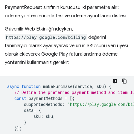
PaymentRequest sınıfının kurucusu iki parametre alır:
ödeme yöntemlerinin listesi ve ödeme ayrıntılarının listesi.
Güvenilir Web Etkinliği'ndeyken,
https://play.google.com/billing
değerini
tanımlayıcı olarak ayarlayarak ve ürün SKU'sunu veri üyesi
olarak ekleyerek Google Play faturalandırma ödeme
yöntemini kullanmanız gerekir:
async
function
makePurchase
(
service
,
sku
)
{
// Define the preferred payment method and item I
const
paymentMethods
=
[{
supportedMethods
:
"https://play.google.com/bi
data
:
{
sku
:
sku
,
}
}];