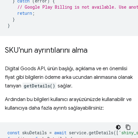
}
catch
(
error
)
{
// Google Play Billing is not available. Use ano
return
;
}
}
SKU'nun ayrıntılarını alma
Digital Goods API, ürün başlığı, açıklama ve en önemlisi
fiyat gibi bilgilerin ödeme arka ucundan alınmasına olanak
tanıyan
getDetails()
sağlar.
Ardından bu bilgileri kullanıcı arayüzünüzde kullanabilir ve
kullanıcıya daha fazla ayrıntı sağlayabilirsiniz:
const
skuDetails
=
await
service
.
getDetails
([
'shiny_