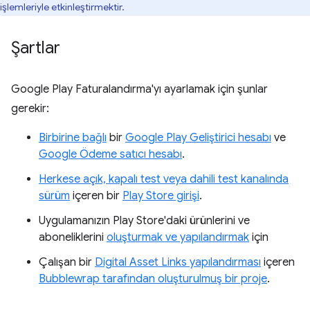
işlemleriyle etkinleştirmektir.
Şartlar
Google Play Faturalandırma'yı ayarlamak için şunlar
gerekir:
Birbirine bağlı
bir
Google Play Geliştirici hesabı
ve
Google Ödeme satıcı hesabı
.
Herkese açık, kapalı test veya dahili test kanalında
sürüm
içeren bir
Play Store girişi
.
Uygulamanızın Play Store'daki ürünlerini ve
aboneliklerini
oluşturmak ve yapılandırmak
için
Çalışan bir
Digital Asset Links yapılandırması
içeren
Bubblewrap tarafından oluşturulmuş bir proje
.