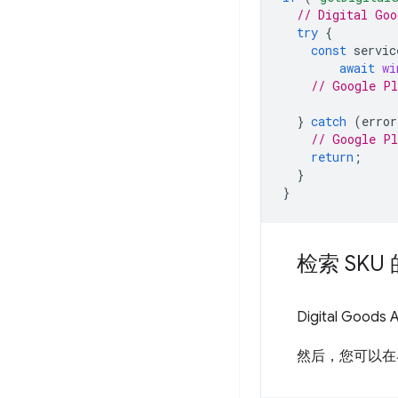
// Digital Goo
try
{
const
servic
await
wi
// Google Pl
}
catch
(
error
// Google Pl
return
;
}
}
检索 SKU
Digital Goods
然后，您可以在