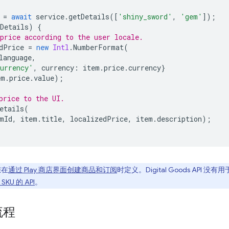
=
await
service
.
getDetails
([
'shiny_sword'
,
'gem'
]);
Details
)
{
price according to the user locale.
dPrice
=
new
Intl
.
NumberFormat
(
language
,
urrency'
,
currency
:
item
.
price
.
currency
}
em
.
price
.
value
);
price to the UI.
etails
(
mId
,
item
.
title
,
localizedPrice
,
item
.
description
);
您在
通过 Play 商店界面创建商品和订阅
时定义。Digital Goods API 没
U 的 API
。
流程