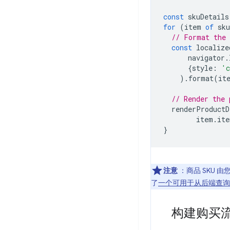
const
skuDetails
for
(
item
of
sku
// Format the 
const
localize
navigator
.
{
style
:
'c
).
format
(
it
// Render the 
renderProductD
item
.
ite
}
注意
：商品 SKU 由
了
一个可用于从后端查询 SK
构建购买