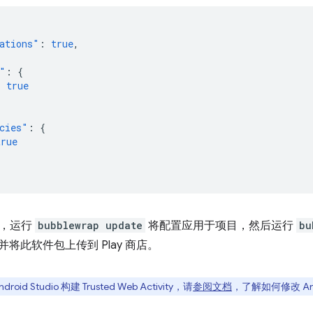
ations"
:
true
,
"
:
{
:
true
cies"
:
{
true
后，运行
bubblewrap update
将配置应用于项目，然后运行
bu
件包并将此软件包上传到 Play 商店。
id Studio 构建 Trusted Web Activity，请
参阅文档
，了解如何修改 Andro