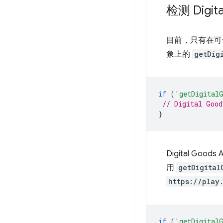
检测 Digi
目前，只有在可信 
象上的
getDig
if
(
'getDigital
// Digital Good
}
Digital 
用
getDigital
https://play
if
(
'getDigital