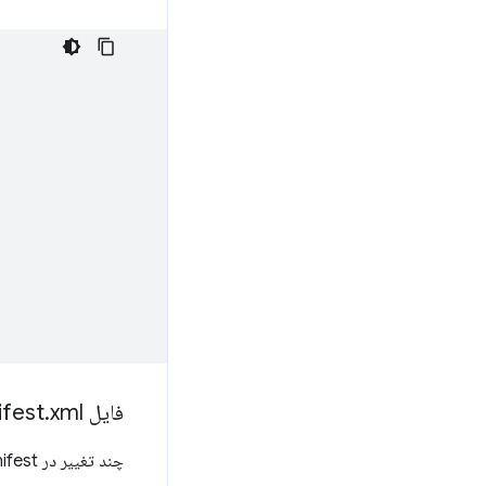
فایل Android
xml
.
fest
چند تغییر در Manifest اندروید مورد نیاز است. ابتدا باید مطمئن شویم که