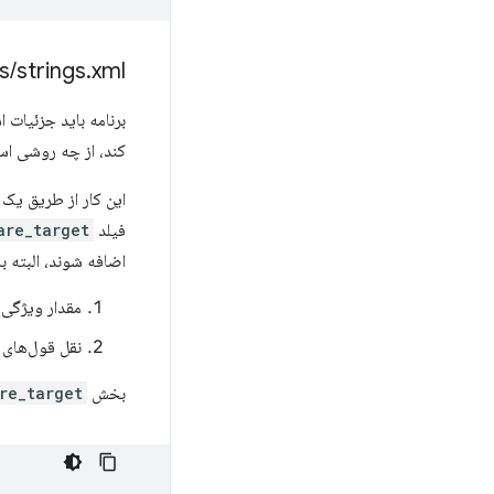
s
/
strings
.
xml
کند، از چه روشی استفاده کند و
فیلد
are_target
اضافه شوند، البته با
مقدار ویژگی action باید آدرس کامل URL، شامل مبدا، باش
نقل قول‌های دوتایی باید 
بخش
re_target