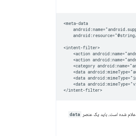
android:resource="@string/
<action
android:name="and
<action
android:name="and
<category
android:name="a
<data
android:mimeType="a
<data
android:mimeType="i
<data
android:mimeType="v
data