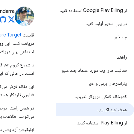
از Google Play Billing استفاده کنید
andarra
در پلی استور آپلود کنید
قابلیت
re Target
چه خبر
دریافت کنند. این وی
اجتماعی برای دریافت
راهنما
با شروع کروم ۸۶، قابلیت Web Share Target اکنون برای برنامه‌هایی که از
فعالیت های وب مورد اعتماد چند منبع
است. در حالی که این PWA باید به طور خودکار کار کند، چند تغییر در برنامه اندروید مورد ن
پارامترهای پرس و جو
فناوری تازه‌کار هستن
کتابخانه کمکی مرورگر اندروید
هدف اشتراک وب
می‌توانند اطلاعات ب
از Play Billing استفاده کنید
اپلیکیشن آزمایشی 