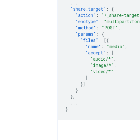
...
"share_target"
:
{
"action"
:
"/_share-target
"enctype"
:
"multipart/for
"method"
:
"POST"
,
"params"
:
{
"files"
:
[{
"name"
:
"media"
,
"accept"
:
[
"audio/*"
,
"image/*"
,
"video/*"
]
}]
}
},
...
}