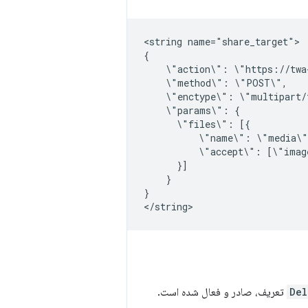
<string
name="share_target">

\"action\":
\"method\":
\"enctype\":
\"params\":
\"files\":
\"name\":
\"accept\":
[\"imag
}

}

Del
تعریف، صادر و فعال شده است.