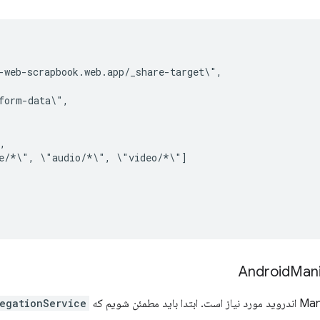
e/*\",
\"audio/*\",
Mani
egationService