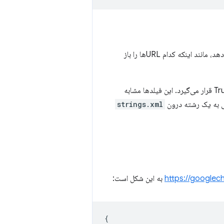
برنامه باید جزئیات اشتراک‌گذاری پشتیبانی‌شده توسط خود را به Trusted Web Activity اطلاع دهد، مانند اینکه کدام URLها را باز
این کار از طریق یک JSON انجام می‌شود که با یک منبع رشته‌ای در اختیار Trusted Web Activity قرار می‌گیرد. این فیلدها مشابه
strings.xml
https://googlec
به این شکل است:
{