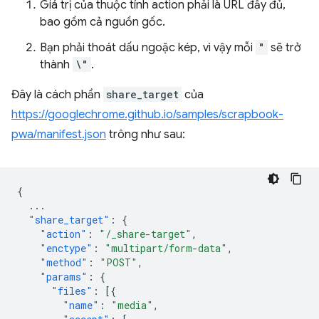
Giá trị của thuộc tính action phải là URL đầy đủ,
bao gồm cả nguồn gốc.
Bạn phải thoát dấu ngoặc kép, vì vậy mỗi
"
sẽ trở
thành
\"
.
Đây là cách phần
share_target
của
https://googlechrome.github.io/samples/scrapbook-
pwa/manifest.json
trông như sau:
{
...
"share_target"
:
{
"action"
:
"/_share-target"
,
"enctype"
:
"multipart/form-data"
,
"method"
:
"POST"
,
"params"
:
{
"files"
:
[{
"name"
:
"media"
,