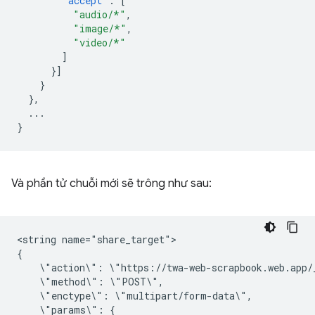
"accept"
:
[
"audio/*"
,
"image/*"
,
"video/*"
]
}]
}
},
...
}
Và phần tử chuỗi mới sẽ trông như sau:
<string
name="share_target">

\"action\":
\"method\":
\"enctype\":
\"params\":