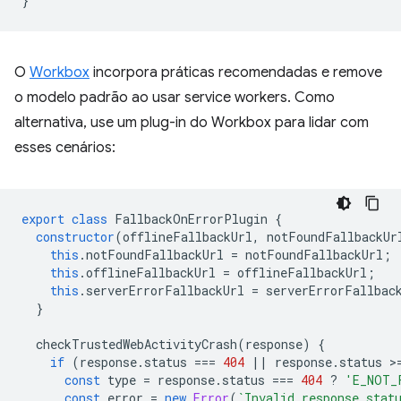
}
O
Workbox
incorpora práticas recomendadas e remove
o modelo padrão ao usar service workers. Como
alternativa, use um plug-in do Workbox para lidar com
esses cenários:
export
class
FallbackOnErrorPlugin
{
constructor
(
offlineFallbackUrl
,
notFoundFallbackUr
this
.
notFoundFallbackUrl
=
notFoundFallbackUrl
;
this
.
offlineFallbackUrl
=
offlineFallbackUrl
;
this
.
serverErrorFallbackUrl
=
serverErrorFallbac
}
checkTrustedWebActivityCrash
(
response
)
{
if
(
response
.
status
===
404
||
response
.
status
>
const
type
=
response
.
status
===
404
?
'E_NOT_
const
error
=
new
Error
(
`Invalid response stat