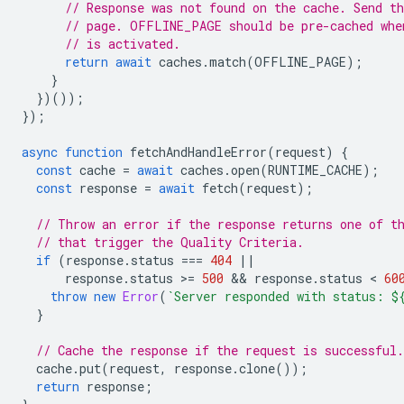
// Response was not found on the cache. Send th
// page. OFFLINE_PAGE should be pre-cached whe
// is activated.
return
await
caches
.
match
(
OFFLINE_PAGE
);
}
})());
});
async
function
fetchAndHandleError
(
request
)
{
const
cache
=
await
caches
.
open
(
RUNTIME_CACHE
);
const
response
=
await
fetch
(
request
);
// Throw an error if the response returns one of t
// that trigger the Quality Criteria.
if
(
response
.
status
===
404
||
response
.
status
>
=
500
 && 
response
.
status
 < 
60
throw
new
Error
(
`Server responded with status: 
$
}
// Cache the response if the request is successful.
cache
.
put
(
request
,
response
.
clone
());
return
response
;