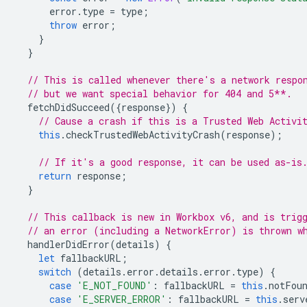
error
.
type
=
type
;
throw
error
;
}
}
// This is called whenever there's a network respo
// but we want special behavior for 404 and 5**.
fetchDidSucceed
({
response
})
{
// Cause a crash if this is a Trusted Web Activi
this
.
checkTrustedWebActivityCrash
(
response
);
// If it's a good response, it can be used as-is
return
response
;
}
// This callback is new in Workbox v6, and is trig
// an error (including a NetworkError) is thrown w
handlerDidError
(
details
)
{
let
fallbackURL
;
switch
(
details
.
error
.
details
.
error
.
type
)
{
case
'E_NOT_FOUND'
:
fallbackURL
=
this
.
notFou
case
'E_SERVER_ERROR'
:
fallbackURL
=
this
.
serv