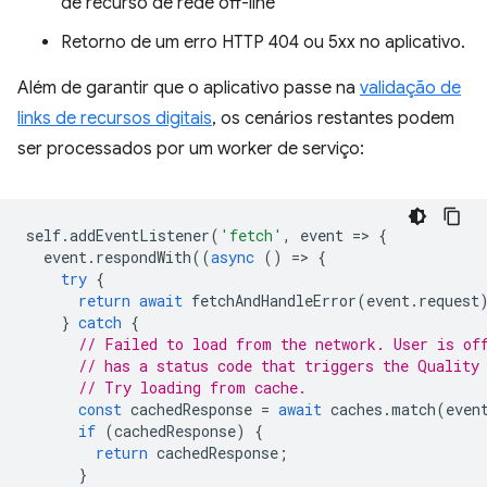
de recurso de rede off-line
Retorno de um erro HTTP 404 ou 5xx no aplicativo.
Além de garantir que o aplicativo passe na
validação de
links de recursos digitais
, os cenários restantes podem
ser processados por um worker de serviço:
self
.
addEventListener
(
'fetch'
,
event
=
>
{
event
.
respondWith
((
async
()
=
>
{
try
{
return
await
fetchAndHandleError
(
event
.
request
}
catch
{
// Failed to load from the network. User is of
// has a status code that triggers the Quality
// Try loading from cache.
const
cachedResponse
=
await
caches
.
match
(
even
if
(
cachedResponse
)
{
return
cachedResponse
;
}