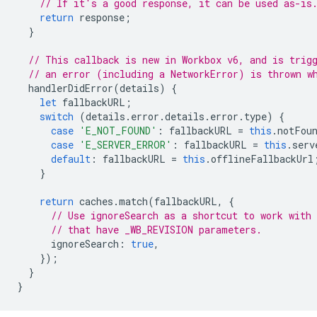
// If it's a good response, it can be used as-is
return
response
;
}
// This callback is new in Workbox v6, and is trig
// an error (including a NetworkError) is thrown w
handlerDidError
(
details
)
{
let
fallbackURL
;
switch
(
details
.
error
.
details
.
error
.
type
)
{
case
'E_NOT_FOUND'
:
fallbackURL
=
this
.
notFou
case
'E_SERVER_ERROR'
:
fallbackURL
=
this
.
serv
default
:
fallbackURL
=
this
.
offlineFallbackUrl
}
return
caches
.
match
(
fallbackURL
,
{
// Use ignoreSearch as a shortcut to work with
// that have _WB_REVISION parameters.
ignoreSearch
:
true
,
});
}
}