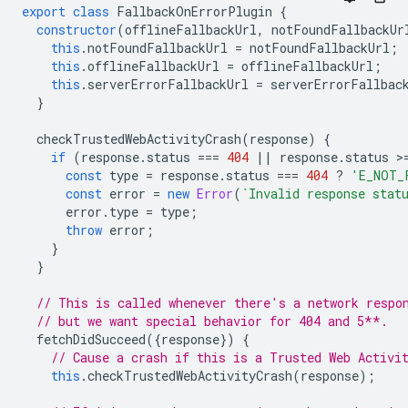
export
class
FallbackOnErrorPlugin
{
constructor
(
offlineFallbackUrl
,
notFoundFallbackUr
this
.
notFoundFallbackUrl
=
notFoundFallbackUrl
;
this
.
offlineFallbackUrl
=
offlineFallbackUrl
;
this
.
serverErrorFallbackUrl
=
serverErrorFallbac
}
checkTrustedWebActivityCrash
(
response
)
{
if
(
response
.
status
===
404
||
response
.
status
>
const
type
=
response
.
status
===
404
?
'E_NOT_
const
error
=
new
Error
(
`Invalid response stat
error
.
type
=
type
;
throw
error
;
}
}
// This is called whenever there's a network respo
// but we want special behavior for 404 and 5**.
fetchDidSucceed
({
response
})
{
// Cause a crash if this is a Trusted Web Activi
this
.
checkTrustedWebActivityCrash
(
response
);