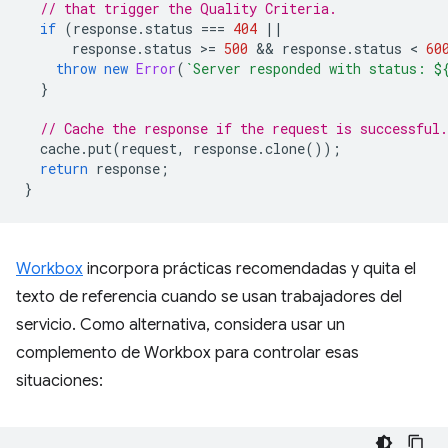
// that trigger the Quality Criteria.
if
(
response
.
status
===
404
||
response
.
status
>
=
500
 && 
response
.
status
 < 
60
throw
new
Error
(
`Server responded with status: 
$
}
// Cache the response if the request is successful.
cache
.
put
(
request
,
response
.
clone
());
return
response
;
}
Workbox
incorpora prácticas recomendadas y quita el
texto de referencia cuando se usan trabajadores del
servicio. Como alternativa, considera usar un
complemento de Workbox para controlar esas
situaciones: