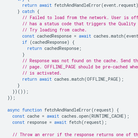
return
await
fetchAndHandleError
(
event
.
request
}
catch
{
// Failed to load from the network. User is of
// has a status code that triggers the Quality
// Try loading from cache.
const
cachedResponse
=
await
caches
.
match
(
even
if
(
cachedResponse
)
{
return
cachedResponse
;
}
// Response was not found on the cache. Send th
// page. OFFLINE_PAGE should be pre-cached whe
// is activated.
return
await
caches
.
match
(
OFFLINE_PAGE
);
}
})());
});
async
function
fetchAndHandleError
(
request
)
{
const
cache
=
await
caches
.
open
(
RUNTIME_CACHE
);
const
response
=
await
fetch
(
request
);
// Throw an error if the response returns one of t