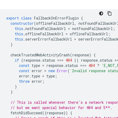
export
class
FallbackOnErrorPlugin
{
constructor
(
offlineFallbackUrl
,
notFoundFallbackUr
this
.
notFoundFallbackUrl
=
notFoundFallbackUrl
;
this
.
offlineFallbackUrl
=
offlineFallbackUrl
;
this
.
serverErrorFallbackUrl
=
serverErrorFallbac
}
checkTrustedWebActivityCrash
(
response
)
{
if
(
response
.
status
===
404
||
response
.
status
>
const
type
=
response
.
status
===
404
?
'E_NOT_
const
error
=
new
Error
(
`Invalid response stat
error
.
type
=
type
;
throw
error
;
}
}
// This is called whenever there's a network respo
// but we want special behavior for 404 and 5**.
fetchDidSucceed
({
response
})
{