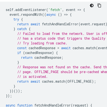
self
.
addEventListener
(
'fetch'
,
event
=
>
{
event
.
respondWith
((
async
()
=
>
{
try
{
return
await
fetchAndHandleError
(
event
.
request
}
catch
{
// Failed to load from the network. User is of
// has a status code that triggers the Quality
// Try loading from cache.
const
cachedResponse
=
await
caches
.
match
(
even
if
(
cachedResponse
)
{
return
cachedResponse
;
}
// Response was not found on the cache. Send th
// page. OFFLINE_PAGE should be pre-cached whe
// is activated.
return
await
caches
.
match
(
OFFLINE_PAGE
);
}
})());
});
async
function
fetchAndHandleError
(
request
)
{