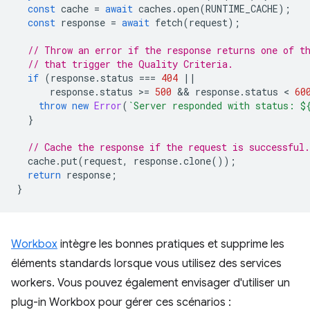
const
cache
=
await
caches
.
open
(
RUNTIME_CACHE
);
const
response
=
await
fetch
(
request
);
// Throw an error if the response returns one of t
// that trigger the Quality Criteria.
if
(
response
.
status
===
404
||
response
.
status
>
=
500
 && 
response
.
status
 < 
60
throw
new
Error
(
`Server responded with status: 
$
}
// Cache the response if the request is successful.
cache
.
put
(
request
,
response
.
clone
());
return
response
;
}
Workbox
intègre les bonnes pratiques et supprime les
éléments standards lorsque vous utilisez des services
workers. Vous pouvez également envisager d'utiliser un
plug-in Workbox pour gérer ces scénarios :