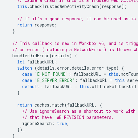
// Cause a crash if this is a Trusted Web Activi
this
.
checkTrustedWebActivityCrash
(
response
);
// If it's a good response, it can be used as-is
return
response
;
}
// This callback is new in Workbox v6, and is trig
// an error (including a NetworkError) is thrown w
handlerDidError
(
details
)
{
let
fallbackURL
;
switch
(
details
.
error
.
details
.
error
.
type
)
{
case
'E_NOT_FOUND'
:
fallbackURL
=
this
.
notFou
case
'E_SERVER_ERROR'
:
fallbackURL
=
this
.
serv
default
:
fallbackURL
=
this
.
offlineFallbackUrl
}
return
caches
.
match
(
fallbackURL
,
{
// Use ignoreSearch as a shortcut to work with
// that have _WB_REVISION parameters.
ignoreSearch
:
true
,
});
}