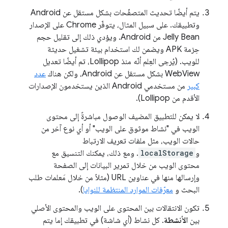
يتم أيضًا تحديث المتصفّحات بشكل مستقل عن Android
وتطبيقك. على سبيل المثال، يتوفّر Chrome على الإصدار
Jelly Bean من Android. ويؤدي ذلك إلى تقليل حجم
حِزمة APK ويضمن لك استخدام بيئة تشغيل حديثة
للويب. (يُرجى العِلم أنّه منذ Lollipop، تم أيضًا تعديل
WebView بشكل مستقل عن Android، ولكن هناك
عدد
كبير
من مستخدمي Android الذين يستخدمون الإصدارات
الأقدم من Lollipop).
لا يمكن للتطبيق المضيف الوصول مباشرةً إلى محتوى
الويب في "نشاط موثوق على الويب" أو أي نوع آخر من
حالات الويب، مثل ملفات تعريف الارتباط
و
localStorage
. ومع ذلك، يمكنك التنسيق مع
محتوى الويب من خلال تمرير البيانات إلى الصفحة
وإرسالها منها في عناوين URL (مثلاً من خلال مَعلمات طلب
البحث و
معرّفات الموارد المنتظمة للنوايا
).
تكون الانتقالات بين المحتوى على الويب والمحتوى الأصلي
بين
الأنشطة
. كل نشاط (أي شاشة) في تطبيقك إما يتم