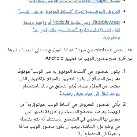
مكتبة android-browser-helper على GitHub
العروض التوضيحية لميزة "النشاط الموثوق به على الويب"
Bubblewrap، وهي مكتبة NodeJs أو واجهة برمجة
تطبيقات لإنشاء مشاريع "نشاط الويب الموثوق به"
وتطويرها
هناك بعض الاختلافات بين ميزة "النشاط الموثوق به على الويب" وغيرها
من طُرق فتح محتوى الويب من تطبيق Android:
يكون المحتوى في "النشاط الموثوق به على الويب"
موثوقًا
به
، ومن المتوقّع أن يكون التطبيق والموقع الإلكتروني الذي
يفتحه من المطوّر نفسه. (يتم التحقّق من ذلك باستخدام
روابط تنقل إلى مواد عرض رقمية
.)
يأتي المحتوى المعروض في "نشاط الويب الموثوق به" من
الويب
: يعرضه متصفح المستخدم بالطريقة نفسها التي
يعرض بها المحتوى في المتصفح، باستثناء أنّه يتم تشغيله
في وضع ملء الشاشة. يجب أن يكون محتوى الويب متاحًا
ومفيدًا في المتصفّح أولاً.