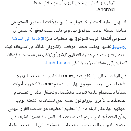
توفيره بالكامل من خلال الويب أو من خلال نشاط
Android.
لتسهيل عملية الاختبار، لا تتوفّر حاليًا أيّ مؤهّلات للمحتوى المُفتح في
معاينة أنشطة الويب الموثوق بها. ومع ذلك، عليك توقّع أنّه ينبغي أن
تستوفي أنشطة الويب الموثوق بها متطلبات ميزة
الإضافة إلى الشاشة
الرئيسية
نفسها. يمكنك فحص موقعك الإلكتروني للتأكّد من استيفائه لهذه
المتطلبات باستخدام عملية التدقيق "
يمكن أن يُطلب من المستخدم إضافة
التطبيق إلى الشاشة الرئيسية
" في
Lighthouse
.
في الوقت الحالي، إذا كان إصدار Chrome لدى المستخدم لا يتيح
الأنشطة على الويب الموثوق بها، سيستخدم Chrome شريط أدوات
بسيطًا باستخدام علامة تبويب مخصّصة. ويُحتمَل أيضًا أن تستخدم
المتصفّحات الأخرى البروتوكول نفسه الذي تستخدمه أنشطة الويب
الموثوق بها. على الرغم من أنّ التطبيق المضيف هو صاحب القرار النهائي
بشأن المتصفّح الذي سيتم فتحه، ننصحك بالسياسة نفسها المتّبعة في
علامات التبويب المخصّصة: استخدام المتصفّحتلقائي للمستخدم، ما دام