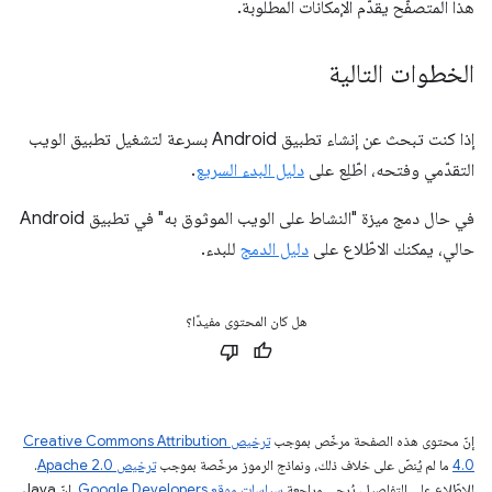
هذا المتصفّح يقدّم الإمكانات المطلوبة.
الخطوات التالية
إذا كنت تبحث عن إنشاء تطبيق Android بسرعة لتشغيل تطبيق الويب
التقدّمي وفتحه، اطّلِع على
دليل البدء السريع
.
في حال دمج ميزة "النشاط على الويب الموثوق به" في تطبيق Android
حالي، يمكنك الاطّلاع على
دليل الدمج
للبدء.
هل كان المحتوى مفيدًا؟
إنّ محتوى هذه الصفحة مرخّص بموجب
ترخيص Creative Commons Attribution
4.0‏
ما لم يُنصّ على خلاف ذلك، ونماذج الرموز مرخّصة بموجب
ترخيص Apache 2.0‏
.
للاطّلاع على التفاصيل، يُرجى مراجعة
سياسات موقع Google Developers‏
. إنّ Java