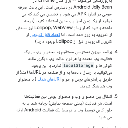
به‌روزرسانی می‌شوند -- برای مثال Chrome در
Android Jelly Bean در دسترس است. این باعث صرفه
جویی در اندازه APK می شود و تضمین می کند که می
توانید از یک زمان اجرا وب مدرن استفاده کنید. (توجه
داشته باشید که از زمان Lollipop، WebView نیز مستقل
از اندروید به روز شده است، اما
تعداد قابل توجهی
از
کاربران اندرویدی قبل از Lollipop وجود دارد.)
برنامه میزبان دسترسی مستقیم به محتوای وب در یک
فعالیت وب معتمد یا هر نوع حالت وب دیگری مانند
کوکی‌ها و
localStorage
ندارد. با این وجود،
می‌توانید با ارسال داده‌ها به و از صفحه در URLها (مثلاً از
طریق پارامترهای پرس و جو و
URIهای هدف
) با محتوای
وب هماهنگ شوید.
انتقال بین محتوای وب و محتوای بومی بین
فعالیت‌ها
است. هر فعالیت (یعنی صفحه نمایش) برنامه شما یا به
طور کامل توسط وب یا توسط یک فعالیت Android ارائه
می شود