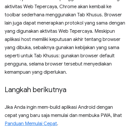
aktivitas Web Tepercaya, Chrome akan kembali ke
toolbar sederhana menggunakan Tab Khusus. Browser
lain juga dapat menerapkan protokol yang sama dengan
yang digunakan aktivitas Web Tepercaya. Meskipun
aplikasi host memiliki keputusan akhir tentang browser
yang dibuka, sebaiknya gunakan kebijakan yang sama
seperti untuk Tab Khusus: gunakan browser default
pengguna, selama browser tersebut menyediakan
kemampuan yang diperlukan.
Langkah berikutnya
Jika Anda ingin mem-build aplikasi Android dengan
cepat yang baru saja memulai dan membuka PWA, lihat
Panduan Memulai Cepat
.