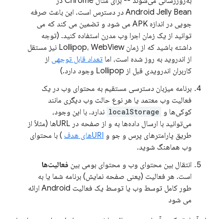
به‌روزرسانی می‌شوند -- برای مثال Chrome در
Android Jelly Bean در دسترس است. این باعث صرفه
جویی در اندازه APK می شود و تضمین می کند که می
توانید از یک زمان اجرا وب مدرن استفاده کنید. (توجه
داشته باشید که از زمان Lollipop، WebView نیز مستقل
از اندروید به روز شده است، اما
تعداد قابل توجهی
از
کاربران اندرویدی قبل از Lollipop وجود دارد.)
برنامه میزبان دسترسی مستقیم به محتوای وب در یک
فعالیت وب معتمد یا هر نوع حالت وب دیگری مانند
کوکی‌ها و
localStorage
ندارد. با این وجود،
می‌توانید با ارسال داده‌ها به و از صفحه در URLها (مثلاً از
طریق پارامترهای پرس و جو و
URIهای هدف
) با محتوای
وب هماهنگ شوید.
انتقال بین محتوای وب و محتوای بومی بین
فعالیت‌ها
است. هر فعالیت (یعنی صفحه نمایش) برنامه شما یا به
طور کامل توسط وب یا توسط یک فعالیت Android ارائه
می شود