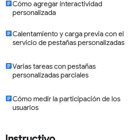
article
Cómo agregar interactividad
personalizada
article
Calentamiento y carga previa con el
servicio de pestañas personalizadas
article
Varias tareas con pestañas
personalizadas parciales
article
Cómo medir la participación de los
usuarios
Instructivo