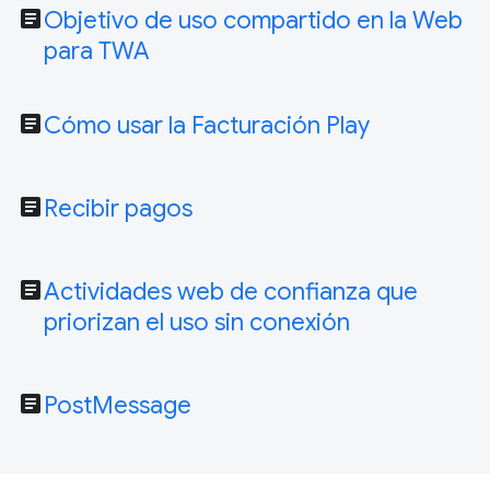
article
Objetivo de uso compartido en la Web
para TWA
article
Cómo usar la Facturación Play
article
Recibir pagos
article
Actividades web de confianza que
priorizan el uso sin conexión
article
PostMessage