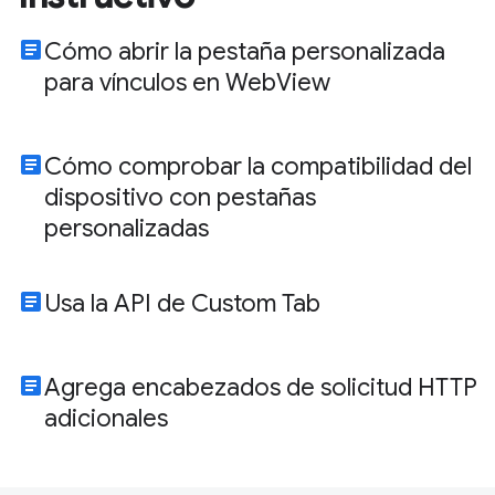
article
Cómo abrir la pestaña personalizada
para vínculos en WebView
article
Cómo comprobar la compatibilidad del
dispositivo con pestañas
personalizadas
article
Usa la API de Custom Tab
article
Agrega encabezados de solicitud HTTP
adicionales