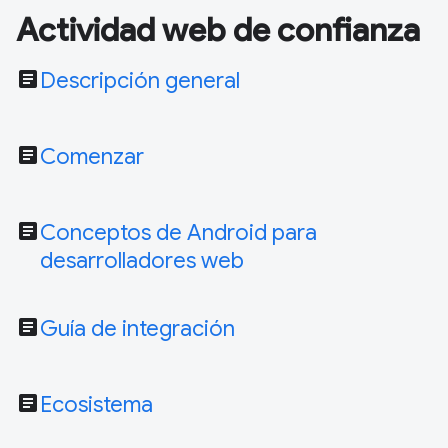
Actividad web de confianza
article
Descripción general
article
Comenzar
article
Conceptos de Android para
desarrolladores web
article
Guía de integración
article
Ecosistema