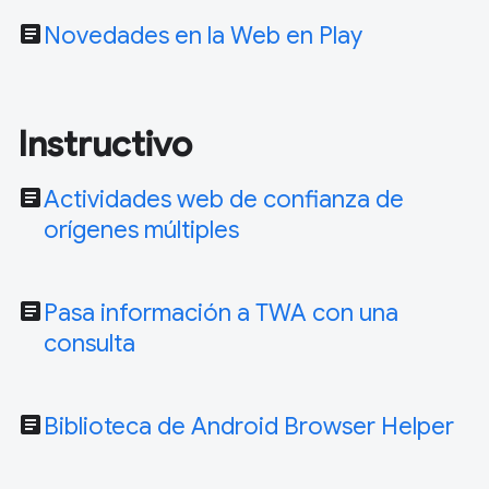
article
Novedades en la Web en Play
Instructivo
article
Actividades web de confianza de
orígenes múltiples
article
Pasa información a TWA con una
consulta
article
Biblioteca de Android Browser Helper