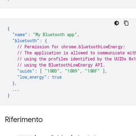
{
"name"
:
"My Bluetooth app"
,
"bluetooth"
:
{
// Permission for chrome.bluetoothLowEnergy:
// The application is allowed to communicate wit
// using the profiles identified by the UUIDs 0x
// using the BluetoothLowEnergy API.
"uuids"
:
[
"180D"
,
"1809"
,
"180F"
],
"low_energy"
:
true
},
...
}
Riferimento