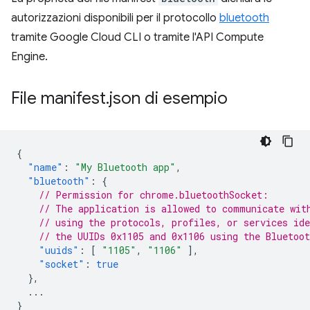
autorizzazioni disponibili per il protocollo
bluetooth
tramite Google Cloud CLI o tramite l'API Compute
Engine.
File manifest
.
json di esempio
{
"name"
:
"My Bluetooth app"
,
"bluetooth"
:
{
// Permission for chrome.bluetoothSocket:
// The application is allowed to communicate wit
// using the protocols, profiles, or services ide
// the UUIDs 0x1105 and 0x1106 using the Bluetoo
"uuids"
:
[
"1105"
,
"1106"
],
"socket"
:
true
},
...
}