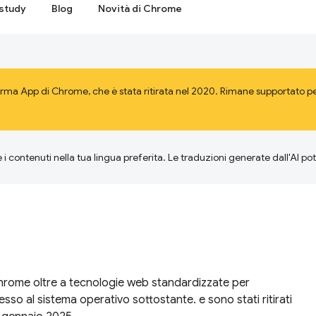
study
Blog
Novità di Chrome
rma App di Chrome, che è stata ritirata nel 2020. Rimane supportato pe
 i contenuti nella tua lingua preferita. Le traduzioni generate dall'AI p
hrome oltre a tecnologie web standardizzate per
so al sistema operativo sottostante. e sono stati ritirati