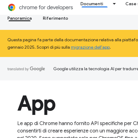
Documenti
Case 
Panoramica
Riferimento
Questa pagina fa parte della documentazione relativa alla piattafo
gennaio 2025. Scopri di più sulla
migrazione dell'app
.
Google utilizza la tecnologia AI per tradurre
App
Le app di Chrome hanno fornito API specifiche per C
consentirti di creare esperienze con un maggiore acces