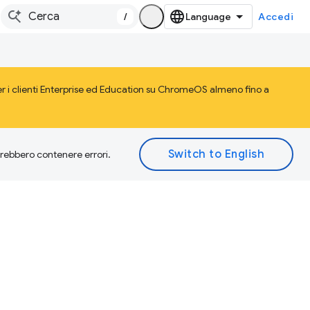
/
Accedi
r i clienti Enterprise ed Education su ChromeOS almeno fino a
otrebbero contenere errori.