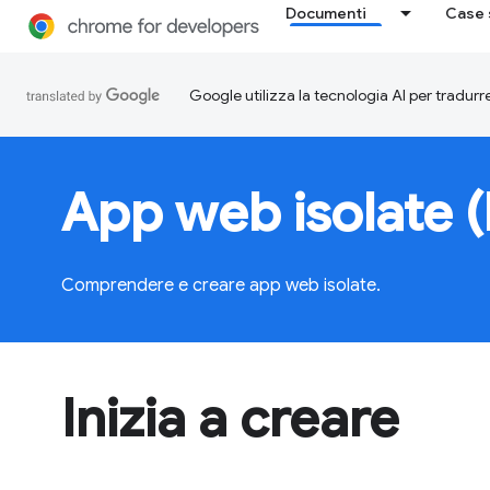
Documenti
Case 
Google utilizza la tecnologia AI per tradurre
App web isolate 
Comprendere e creare app web isolate.
Inizia a creare