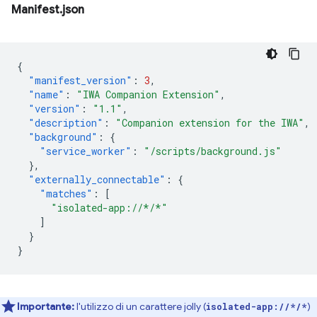
Manifest.json
{
"manifest_version"
:
3
,
"name"
:
"IWA Companion Extension"
,
"version"
:
"1.1"
,
"description"
:
"Companion extension for the IWA"
,
"background"
:
{
"service_worker"
:
"/scripts/background.js"
},
"externally_connectable"
:
{
"matches"
:
[
"isolated-app://*/*"
]
}
}
Importante:
l'utilizzo di un carattere jolly (
)
isolated-app://*/*