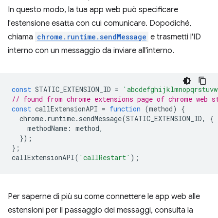
In questo modo, la tua app web può specificare
l'estensione esatta con cui comunicare. Dopodiché,
chiama
chrome.runtime.sendMessage
⁠⁠ e trasmetti l'ID
interno con un messaggio da inviare all'interno.
const
STATIC_EXTENSION_ID
=
'abcdefghijklmnopqrstuvw
// found from chrome extensions page of chrome web s
const
callExtensionAPI
=
function
(
method
)
{
chrome
.
runtime
.
sendMessage
(
STATIC_EXTENSION_ID
,
{
methodName
:
method
,
});
};
callExtensionAPI
(
'callRestart'
);
Per saperne di più su come connettere le app web alle
estensioni per il passaggio dei messaggi, consulta la