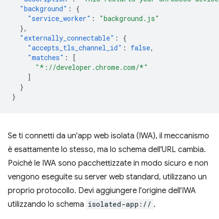
"background"
:
{
"service_worker"
:
"background.js"
},
"externally_connectable"
:
{
"accepts_tls_channel_id"
:
false
,
"matches"
:
[
"*://developer.chrome.com/*"
]
}
}
Se ti connetti da un'app web isolata (IWA), il meccanismo
è esattamente lo stesso, ma lo schema dell'URL cambia.
Poiché le IWA sono pacchettizzate in modo sicuro e non
vengono eseguite su server web standard, utilizzano un
proprio protocollo. Devi aggiungere l'origine dell'IWA
utilizzando lo schema
isolated-app://
.