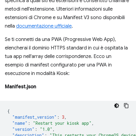
specifica a quali siti ed estensioni è consentito chiamare
metodi nell'estensione. Ulteriori informazioni sulle
estensioni di Chrome e su Manifest V3 sono disponibili
nella
documentazione ufficiale
⁠⁠.
Se ti connetti da una PWA (Progressive Web App),
elencherai il dominio HTTPS standard in cui è ospitata la
tua app nell'array delle corrispondenze. Ecco un
esempio di manifest configurato per una PWA in
esecuzione in modalità Kiosk:
Manifest.json
{
"manifest_version"
:
3
,
"name"
:
"Restart your kiosk app"
,
"version"
:
"1.0"
,
"description"
:
"This restarts your ChromeOS device