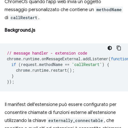
ChromeOS quando l'app web invia un oggetto
messaggio personalizzato che contiene un
methodName
di
callRestart
.
Background.js
// message handler - extension code
chrome
.
runtime
.
onMessageExternal
.
addListener
(
functio
if
(
request
.
methodName
==
'callRestart'
)
{
chrome
.
runtime
.
restart
();
}
});
Il manifest dell'estensione può essere configurato per
consentire chiamate di funzioni esterne all'estensione
utilizzando la chiave
externally_connectable⁠⁠
, che