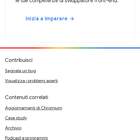
le tue competenze di sviluppatore front-end.
Inizia a imparare
arrow_forward
Contribuisci
Segnala un bug
Visualizza i problemi aperti
Contenuti correlati
Aggiornamenti di Chromium
Case study
Archivio
Podcast e programmi